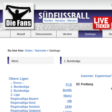
Norden
|
Nordost
|
Westen
Aktuell
Diskussionen
Vereine
Spieltage
St
Du bist hier:
Süden
|
Startseite
» Spieltage
Menü
1. Bundesliga
Kalender
Ergebnisse/
Obere Ligen
-- Herren --
SC Freiburg
FCB
1. Bundesliga
BorMö
2. Bundesliga
3. Liga
Mainz
Regionalliga Bayern
VfB
Regionalliga Nord
Regionalliga Nordost
1899
Regionalliga Südwest