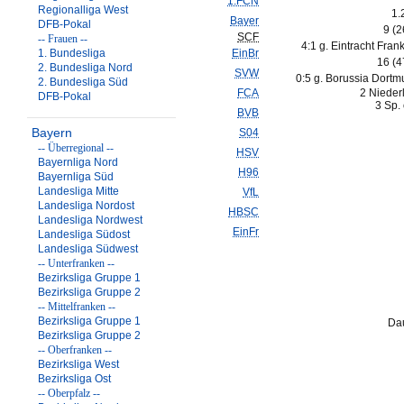
1.FCN
Regionalliga West
1.
Bayer
DFB-Pokal
9 (
SCF
-- Frauen --
4:1 g. Eintracht Frank
1. Bundesliga
EinBr
16 (
2. Bundesliga Nord
SVW
0:5 g. Borussia Dortm
2. Bundesliga Süd
FCA
2 Nieder
DFB-Pokal
3 Sp. 
BVB
Bayern
S04
-- Überregional --
HSV
Bayernliga Nord
H96
Bayernliga Süd
Landesliga Mitte
VfL
Landesliga Nordost
HBSC
Landesliga Nordwest
EinFr
Landesliga Südost
Landesliga Südwest
-- Unterfranken --
Bezirksliga Gruppe 1
Bezirksliga Gruppe 2
-- Mittelfranken --
Bezirksliga Gruppe 1
Dau
Bezirksliga Gruppe 2
-- Oberfranken --
Bezirksliga West
Bezirksliga Ost
-- Oberpfalz --