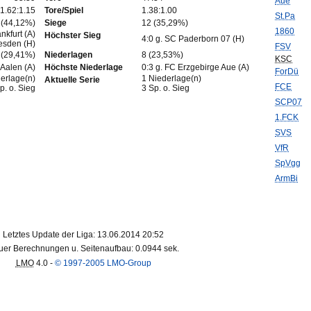
Aue
1.62:1.15
Tore/Spiel
1.38:1.00
St.Pa
 (44,12%)
Siege
12 (35,29%)
1860
nkfurt (A)
Höchster Sieg
4:0 g. SC Paderborn 07 (H)
esden (H)
FSV
 (29,41%)
Niederlagen
8 (23,53%)
KSC
 Aalen (A)
Höchste Niederlage
0:3 g. FC Erzgebirge Aue (A)
ForDü
erlage(n)
1 Niederlage(n)
Aktuelle Serie
FCE
p. o. Sieg
3 Sp. o. Sieg
SCP07
1.FCK
SVS
VfR
SpVgg
ArmBi
Letztes Update der Liga: 13.06.2014 20:52
er Berechnungen u. Seitenaufbau: 0.0944 sek.
LMO
4.0 -
© 1997-2005 LMO-Group