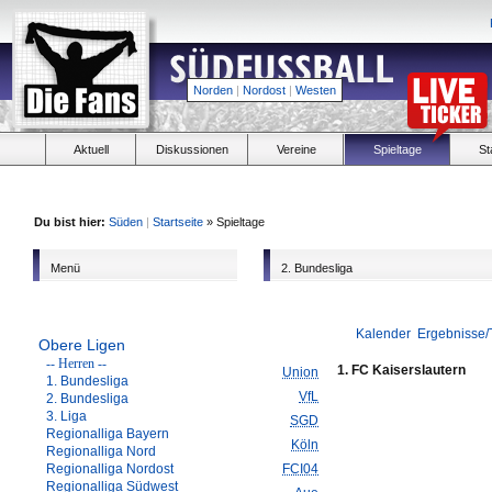
Norden
|
Nordost
|
Westen
Aktuell
Diskussionen
Vereine
Spieltage
St
Du bist hier:
Süden
|
Startseite
» Spieltage
Menü
2. Bundesliga
Kalender
Ergebnisse/
Obere Ligen
-- Herren --
1. FC Kaiserslautern
Union
1. Bundesliga
VfL
2. Bundesliga
3. Liga
SGD
Regionalliga Bayern
Köln
Regionalliga Nord
Regionalliga Nordost
FCI04
Regionalliga Südwest