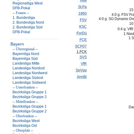
Aue
Regionalliga West
St.Pa
DFB-Pokal
15
-- Frauen --
1860
4:0 g. FSV Fra
1. Bundesliga
4:0 g. SG Dynamo Dr
FSV
2. Bundesliga Nord
10
KSC
2. Bundesliga Süd
0:4 g. VfR
DFB-Pokal
ForDü
1 Nied
1 S
FCE
Bayern
SCP07
-- Überregional --
1.FCK
Bayernliga Nord
SVS
Bayernliga Süd
Landesliga Mitte
VfR
Landesliga Nordost
SpVgg
Landesliga Nordwest
ArmBi
Landesliga Südost
Landesliga Südwest
-- Unterfranken --
Bezirksliga Gruppe 1
Bezirksliga Gruppe 2
-- Mittelfranken --
Bezirksliga Gruppe 1
Dau
Bezirksliga Gruppe 2
-- Oberfranken --
Bezirksliga West
Bezirksliga Ost
-- Oberpfalz --