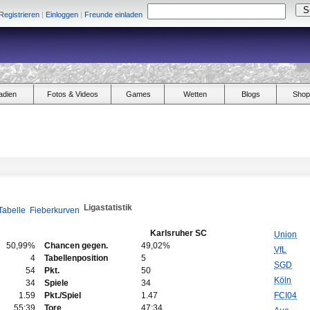
Registrieren
|
Einloggen
|
Freunde einladen
adien
Fotos & Videos
Games
Wetten
Blogs
Shop
Ligastatistik
Tabelle
Fieberkurven
Karlsruher SC
Union
50,99%
Chancen gegen.
49,02%
VfL
4
Tabellenposition
5
SGD
54
Pkt.
50
Köln
34
Spiele
34
1.59
Pkt./Spiel
1.47
FCI04
55:39
Tore
47:34