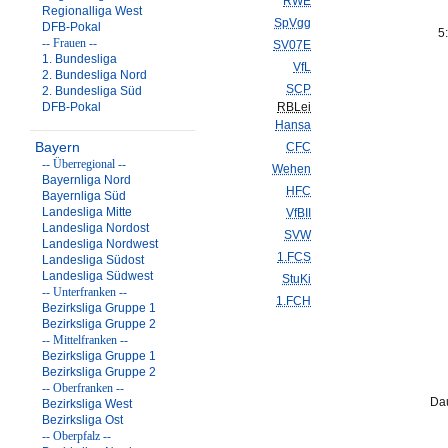
RWE
Regionalliga West
SpVgg
DFB-Pokal
5
-- Frauen --
SV07E
1. Bundesliga
VfL
2. Bundesliga Nord
SCP
2. Bundesliga Süd
DFB-Pokal
RBLei
Hansa
Bayern
CFC
-- Überregional --
Wehen
Bayernliga Nord
HFC
Bayernliga Süd
Landesliga Mitte
VfBII
Landesliga Nordost
SVW
Landesliga Nordwest
1.FCS
Landesliga Südost
Landesliga Südwest
StuKi
-- Unterfranken --
1.FCH
Bezirksliga Gruppe 1
Bezirksliga Gruppe 2
-- Mittelfranken --
Bezirksliga Gruppe 1
Bezirksliga Gruppe 2
-- Oberfranken --
Da
Bezirksliga West
Bezirksliga Ost
-- Oberpfalz --