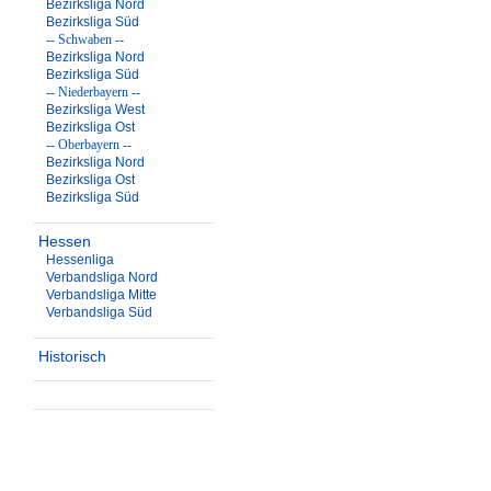
Bezirksliga Nord
Bezirksliga Süd
-- Schwaben --
Bezirksliga Nord
Bezirksliga Süd
-- Niederbayern --
Bezirksliga West
Bezirksliga Ost
-- Oberbayern --
Bezirksliga Nord
Bezirksliga Ost
Bezirksliga Süd
Hessen
Hessenliga
Verbandsliga Nord
Verbandsliga Mitte
Verbandsliga Süd
Historisch