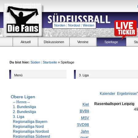
Norden
|
Nordost
|
Westen
Aktuell
Diskussionen
Vereine
Spieltage
St
Du bist hier:
Süden
|
Startseite
» Spieltage
Menü
3. Liga
Kalender
Ergebnisse/
Obere Ligen
-- Herren --
Rasenballsport Leipzig
Kiel
1. Bundesliga
4
BVBII
2. Bundesliga
3. Liga
MSV
Regionalliga Bayern
SVD98
Regionalliga Nord
Regionalliga Nordost
Jahn
Regionalliga Südwest