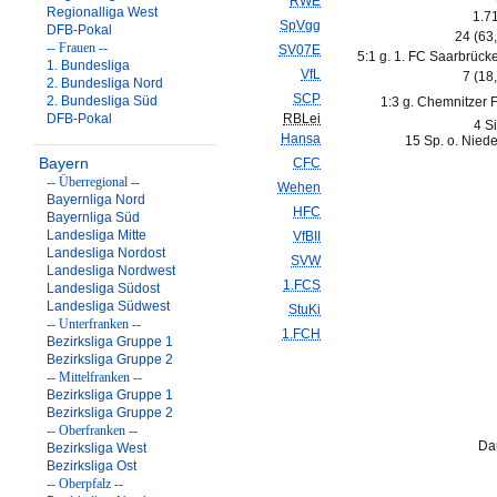
RWE
Regionalliga West
1.7
SpVgg
DFB-Pokal
24 (63
-- Frauen --
SV07E
5:1 g. 1. FC Saarbrück
1. Bundesliga
VfL
7 (18
2. Bundesliga Nord
SCP
2. Bundesliga Süd
1:3 g. Chemnitzer 
DFB-Pokal
RBLei
4 S
Hansa
15 Sp. o. Nied
Bayern
CFC
-- Überregional --
Wehen
Bayernliga Nord
HFC
Bayernliga Süd
Landesliga Mitte
VfBII
Landesliga Nordost
SVW
Landesliga Nordwest
1.FCS
Landesliga Südost
Landesliga Südwest
StuKi
-- Unterfranken --
1.FCH
Bezirksliga Gruppe 1
Bezirksliga Gruppe 2
-- Mittelfranken --
Bezirksliga Gruppe 1
Bezirksliga Gruppe 2
-- Oberfranken --
Da
Bezirksliga West
Bezirksliga Ost
-- Oberpfalz --