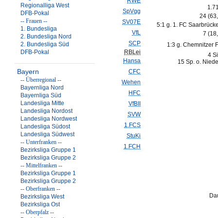
RWE
Regionalliga West
1.7
SpVgg
DFB-Pokal
24 (63
-- Frauen --
SV07E
5:1 g. 1. FC Saarbrück
1. Bundesliga
VfL
7 (18
2. Bundesliga Nord
SCP
2. Bundesliga Süd
1:3 g. Chemnitzer 
DFB-Pokal
RBLei
4 S
Hansa
15 Sp. o. Nied
Bayern
CFC
-- Überregional --
Wehen
Bayernliga Nord
HFC
Bayernliga Süd
Landesliga Mitte
VfBII
Landesliga Nordost
SVW
Landesliga Nordwest
1.FCS
Landesliga Südost
Landesliga Südwest
StuKi
-- Unterfranken --
1.FCH
Bezirksliga Gruppe 1
Bezirksliga Gruppe 2
-- Mittelfranken --
Bezirksliga Gruppe 1
Bezirksliga Gruppe 2
-- Oberfranken --
Da
Bezirksliga West
Bezirksliga Ost
-- Oberpfalz --