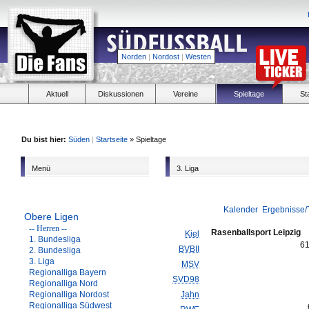
Norden
|
Nordost
|
Westen
Aktuell
Diskussionen
Vereine
Spieltage
St
Du bist hier:
Süden
|
Startseite
» Spieltage
Menü
3. Liga
Kalender
Ergebnisse/
Obere Ligen
-- Herren --
Rasenballsport Leipzig
Kiel
1. Bundesliga
6
BVBII
2. Bundesliga
3. Liga
MSV
Regionalliga Bayern
SVD98
Regionalliga Nord
Regionalliga Nordost
Jahn
Regionalliga Südwest