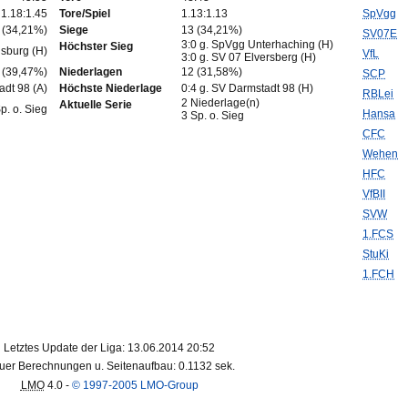
1.18:1.45
Tore/Spiel
1.13:1.13
SpVgg
 (34,21%)
Siege
13 (34,21%)
SV07E
3:0 g. SpVgg Unterhaching (H)
Höchster Sieg
sburg (H)
VfL
3:0 g. SV 07 Elversberg (H)
 (39,47%)
Niederlagen
12 (31,58%)
SCP
adt 98 (A)
Höchste Niederlage
0:4 g. SV Darmstadt 98 (H)
RBLei
2 Niederlage(n)
Aktuelle Serie
p. o. Sieg
Hansa
3 Sp. o. Sieg
CFC
Wehen
HFC
VfBII
SVW
1.FCS
StuKi
1.FCH
Letztes Update der Liga: 13.06.2014 20:52
uer Berechnungen u. Seitenaufbau: 0.1132 sek.
LMO
4.0 -
© 1997-2005 LMO-Group