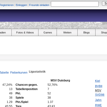
Registrieren
|
Einloggen
|
Freunde einladen
adien
Fotos & Videos
Games
Wetten
Blogs
Shop
Ligastatistik
Tabelle
Fieberkurven
MSV Duisburg
Kiel
47,24%
Chancen gegen.
52,76%
BVBII
13
Tabellenposition
7
MSV
49
Pkt.
52
SVD98
38
Spiele
38
Jahn
1.29
Pkt./Spiel
1.37
RWE
45:55
Tore
43:43