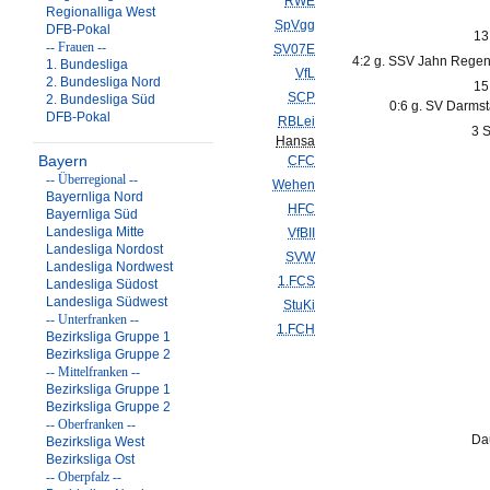
RWE
Regionalliga West
SpVgg
DFB-Pokal
13
-- Frauen --
SV07E
4:2 g. SSV Jahn Regen
1. Bundesliga
VfL
2. Bundesliga Nord
15
SCP
2. Bundesliga Süd
0:6 g. SV Darmst
DFB-Pokal
RBLei
3 S
Hansa
Bayern
CFC
-- Überregional --
Wehen
Bayernliga Nord
HFC
Bayernliga Süd
Landesliga Mitte
VfBII
Landesliga Nordost
SVW
Landesliga Nordwest
1.FCS
Landesliga Südost
Landesliga Südwest
StuKi
-- Unterfranken --
1.FCH
Bezirksliga Gruppe 1
Bezirksliga Gruppe 2
-- Mittelfranken --
Bezirksliga Gruppe 1
Bezirksliga Gruppe 2
-- Oberfranken --
Da
Bezirksliga West
Bezirksliga Ost
-- Oberpfalz --