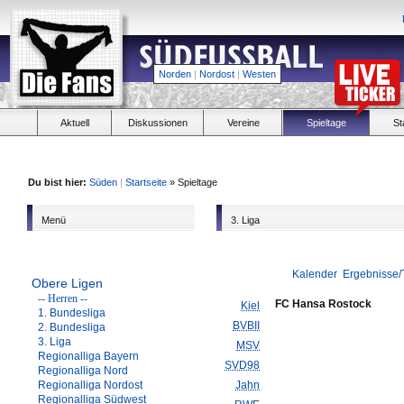
Norden
|
Nordost
|
Westen
Aktuell
Diskussionen
Vereine
Spieltage
St
Du bist hier:
Süden
|
Startseite
» Spieltage
Menü
3. Liga
Kalender
Ergebnisse/
Obere Ligen
-- Herren --
FC Hansa Rostock
Kiel
1. Bundesliga
BVBII
2. Bundesliga
3. Liga
MSV
Regionalliga Bayern
SVD98
Regionalliga Nord
Regionalliga Nordost
Jahn
Regionalliga Südwest