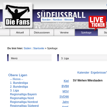
Norden
|
Nordost
|
Westen
Aktuell
Diskussionen
Vereine
Spieltage
St
Du bist hier:
Süden
|
Startseite
» Spieltage
Menü
3. Liga
Kalender
Ergebnisse/
Obere Ligen
-- Herren --
SV Wehen Wiesbaden
Kiel
1. Bundesliga
BVBII
2. Bundesliga
3. Liga
MSV
Regionalliga Bayern
SVD98
Regionalliga Nord
Regionalliga Nordost
Jahn
Regionalliga Südwest