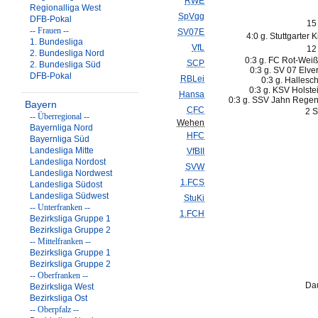
RWE
Regionalliga West
SpVgg
DFB-Pokal
15
-- Frauen --
SV07E
4:0 g. Stuttgarter 
1. Bundesliga
VfL
12
2. Bundesliga Nord
0:3 g. FC Rot-Weiß 
SCP
2. Bundesliga Süd
0:3 g. SV 07 Elve
DFB-Pokal
RBLei
0:3 g. Hallesc
0:3 g. KSV Holstei
Hansa
0:3 g. SSV Jahn Regen
Bayern
CFC
2 S
-- Überregional --
Wehen
Bayernliga Nord
HFC
Bayernliga Süd
Landesliga Mitte
VfBII
Landesliga Nordost
SVW
Landesliga Nordwest
1.FCS
Landesliga Südost
Landesliga Südwest
StuKi
-- Unterfranken --
1.FCH
Bezirksliga Gruppe 1
Bezirksliga Gruppe 2
-- Mittelfranken --
Bezirksliga Gruppe 1
Bezirksliga Gruppe 2
-- Oberfranken --
Da
Bezirksliga West
Bezirksliga Ost
-- Oberpfalz --