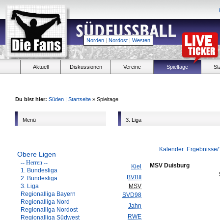
Norden
|
Nordost
|
Westen
Aktuell
Diskussionen
Vereine
Spieltage
St
Du bist hier:
Süden
|
Startseite
» Spieltage
Menü
3. Liga
Kalender
Ergebnisse/
Obere Ligen
-- Herren --
MSV Duisburg
Kiel
1. Bundesliga
BVBII
2. Bundesliga
3. Liga
MSV
Regionalliga Bayern
SVD98
Regionalliga Nord
Jahn
Regionalliga Nordost
RWE
Regionalliga Südwest