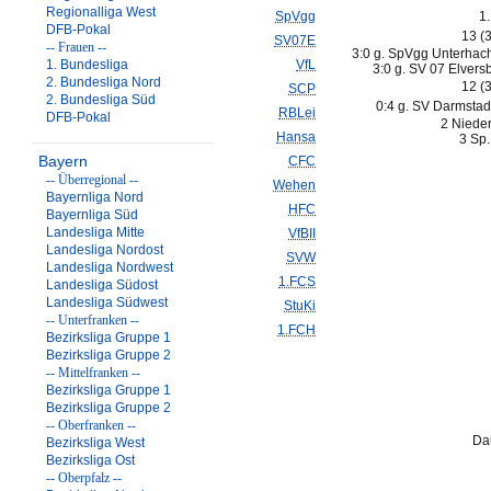
Regionalliga West
SpVgg
1
DFB-Pokal
13 (
SV07E
-- Frauen --
3:0 g. SpVgg Unterhach
1. Bundesliga
VfL
3:0 g. SV 07 Elvers
2. Bundesliga Nord
12 (
SCP
2. Bundesliga Süd
0:4 g. SV Darmstad
RBLei
DFB-Pokal
2 Nieder
Hansa
3 Sp.
Bayern
CFC
-- Überregional --
Wehen
Bayernliga Nord
HFC
Bayernliga Süd
Landesliga Mitte
VfBII
Landesliga Nordost
SVW
Landesliga Nordwest
1.FCS
Landesliga Südost
Landesliga Südwest
StuKi
-- Unterfranken --
1.FCH
Bezirksliga Gruppe 1
Bezirksliga Gruppe 2
-- Mittelfranken --
Bezirksliga Gruppe 1
Bezirksliga Gruppe 2
-- Oberfranken --
Da
Bezirksliga West
Bezirksliga Ost
-- Oberpfalz --