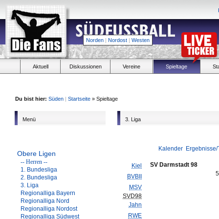
Norden
|
Nordost
|
Westen
Aktuell
Diskussionen
Vereine
Spieltage
St
Du bist hier:
Süden
|
Startseite
» Spieltage
Menü
3. Liga
Kalender
Ergebnisse/
Obere Ligen
-- Herren --
SV Darmstadt 98
Kiel
1. Bundesliga
5
BVBII
2. Bundesliga
3. Liga
MSV
Regionalliga Bayern
SVD98
Regionalliga Nord
Jahn
Regionalliga Nordost
RWE
Regionalliga Südwest