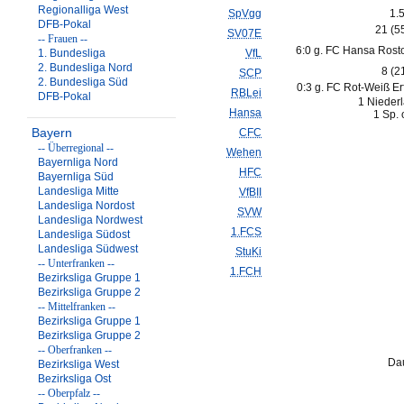
Regionalliga West
SpVgg
1.
DFB-Pokal
21 (5
SV07E
-- Frauen --
6:0 g. FC Hansa Rost
1. Bundesliga
VfL
2. Bundesliga Nord
8 (2
SCP
2. Bundesliga Süd
0:3 g. FC Rot-Weiß Erf
RBLei
DFB-Pokal
1 Nieder
Hansa
1 Sp. 
Bayern
CFC
-- Überregional --
Wehen
Bayernliga Nord
HFC
Bayernliga Süd
Landesliga Mitte
VfBII
Landesliga Nordost
SVW
Landesliga Nordwest
1.FCS
Landesliga Südost
Landesliga Südwest
StuKi
-- Unterfranken --
1.FCH
Bezirksliga Gruppe 1
Bezirksliga Gruppe 2
-- Mittelfranken --
Bezirksliga Gruppe 1
Bezirksliga Gruppe 2
-- Oberfranken --
Da
Bezirksliga West
Bezirksliga Ost
-- Oberpfalz --