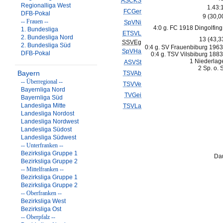
ASCKS
Regionalliga West
1.43:
FCGer
DFB-Pokal
9 (30,
-- Frauen --
SpVNi
4:0 g. FC 1918 Dingolfing
1. Bundesliga
ETSVL
2. Bundesliga Nord
13 (43,
SSVEg
2. Bundesliga Süd
0:4 g. SV Frauenbiburg 1963
SpVHa
DFB-Pokal
0:4 g. TSV Vilsbiburg 1883
1 Niederlag
ASVSt
2 Sp. o. 
Bayern
TSVAb
-- Überregional --
TSVVe
Bayernliga Nord
TVGei
Bayernliga Süd
Landesliga Mitte
TSVLa
Landesliga Nordost
Landesliga Nordwest
Landesliga Südost
Landesliga Südwest
-- Unterfranken --
Bezirksliga Gruppe 1
Dau
Bezirksliga Gruppe 2
-- Mittelfranken --
Bezirksliga Gruppe 1
Bezirksliga Gruppe 2
-- Oberfranken --
Bezirksliga West
Bezirksliga Ost
-- Oberpfalz --