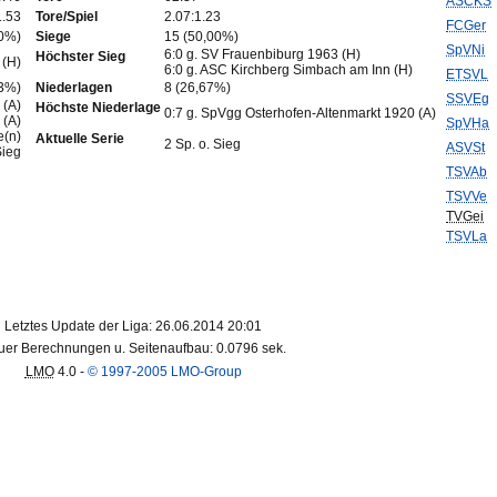
ASCKS
1.53
Tore/Spiel
2.07:1.23
FCGer
00%)
Siege
15 (50,00%)
SpVNi
6:0 g. SV Frauenbiburg 1963 (H)
Höchster Sieg
 (H)
6:0 g. ASC Kirchberg Simbach am Inn (H)
ETSVL
33%)
Niederlagen
8 (26,67%)
SSVEg
 (A)
Höchste Niederlage
0:7 g. SpVgg Osterhofen-Altenmarkt 1920 (A)
 (A)
SpVHa
e(n)
Aktuelle Serie
2 Sp. o. Sieg
ASVSt
Sieg
TSVAb
TSVVe
TVGei
TSVLa
Letztes Update der Liga: 26.06.2014 20:01
er Berechnungen u. Seitenaufbau: 0.0796 sek.
LMO
4.0 -
© 1997-2005 LMO-Group