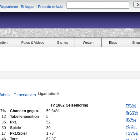
Registrieren
|
Einloggen
|
Freunde einladen
adien
Fotos & Videos
Games
Wetten
Blogs
Shop
Ligastatistik
Tabelle
Fieberkurven
TV 1862 Geiselhöring
TSVVi
17%
Chancen gegen.
59,84%
SpVOA
12
Tabellenposition
5
SVFra
35
Pkt.
52
FCDin
30
Spiele
30
1.17
Pkt./Spiel
1.73
TSVGa
3:46
Tore
62:37