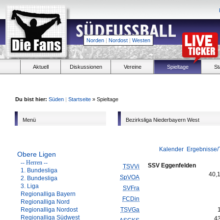
Norden
|
Nordost
|
Westen
Aktuell
Diskussionen
Vereine
Spieltage
St
Du bist hier:
Süden
|
Startseite
» Spieltage
Menü
Bezirksliga Niederbayern West
Kalender
Ergebnisse/
Obere Ligen
-- Herren --
SSV Eggenfelden
TSVVi
1. Bundesliga
40,
SpVOA
2. Bundesliga
3. Liga
SVFra
Regionalliga Bayern
FCDin
Regionalliga Nord
Regionalliga Nordost
TSVGa
Regionalliga Südwest
4