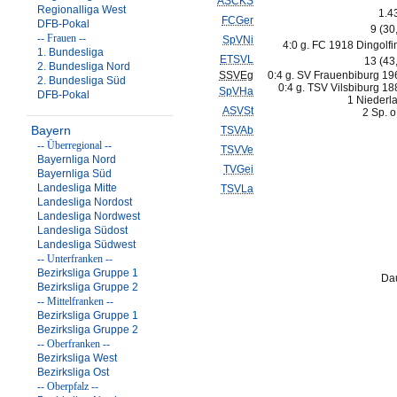
ASCKS
Regionalliga West
1.4
FCGer
DFB-Pokal
9 (30
-- Frauen --
SpVNi
4:0 g. FC 1918 Dingolfi
1. Bundesliga
ETSVL
13 (43
2. Bundesliga Nord
SSVEg
0:4 g. SV Frauenbiburg 19
2. Bundesliga Süd
0:4 g. TSV Vilsbiburg 18
SpVHa
DFB-Pokal
1 Niederl
ASVSt
2 Sp. o
Bayern
TSVAb
-- Überregional --
TSVVe
Bayernliga Nord
TVGei
Bayernliga Süd
Landesliga Mitte
TSVLa
Landesliga Nordost
Landesliga Nordwest
Landesliga Südost
Landesliga Südwest
-- Unterfranken --
Bezirksliga Gruppe 1
Dau
Bezirksliga Gruppe 2
-- Mittelfranken --
Bezirksliga Gruppe 1
Bezirksliga Gruppe 2
-- Oberfranken --
Bezirksliga West
Bezirksliga Ost
-- Oberpfalz --