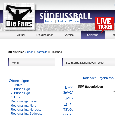
Norden
|
Nordost
|
Westen
Aktuell
Diskussionen
Vereine
Spieltage
St
Du bist hier:
Süden
|
Startseite
» Spieltage
Menü
Bezirksliga Niederbayern West
Kalender
Ergebnisse/
Obere Ligen
-- Herren --
SSV Eggenfelden
TSVVi
1. Bundesliga
3
SpVOA
2. Bundesliga
3. Liga
SVFra
Regionalliga Bayern
FCDin
Regionalliga Nord
Regionalliga Nordost
TSVGa
Regionalliga Südwest