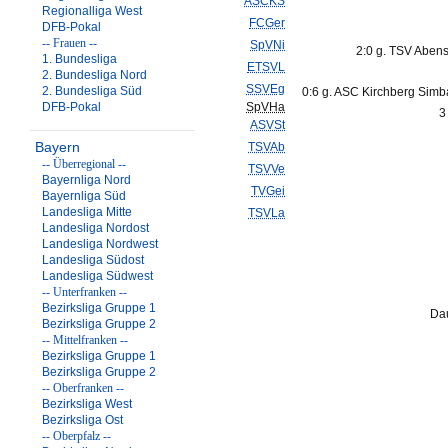
ASCKS
Regionalliga West
FCGer
DFB-Pokal
-- Frauen --
SpVNi
2:0 g. TSV Aben
1. Bundesliga
ETSVL
2. Bundesliga Nord
SSVEg
2. Bundesliga Süd
0:6 g. ASC Kirchberg Simb
DFB-Pokal
SpVHa
3
ASVSt
Bayern
TSVAb
-- Überregional --
TSVVe
Bayernliga Nord
TVGei
Bayernliga Süd
Landesliga Mitte
TSVLa
Landesliga Nordost
Landesliga Nordwest
Landesliga Südost
Landesliga Südwest
-- Unterfranken --
Bezirksliga Gruppe 1
Dau
Bezirksliga Gruppe 2
-- Mittelfranken --
Bezirksliga Gruppe 1
Bezirksliga Gruppe 2
-- Oberfranken --
Bezirksliga West
Bezirksliga Ost
-- Oberpfalz --