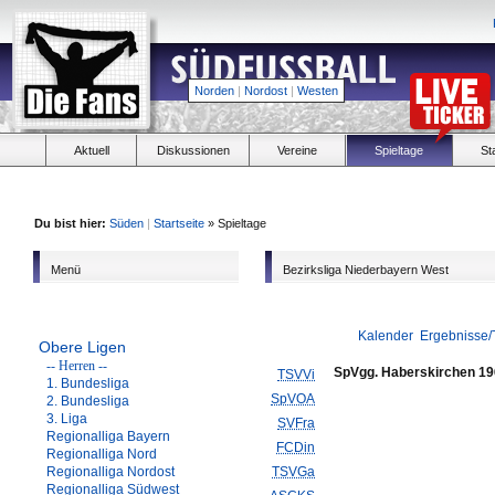
Norden
|
Nordost
|
Westen
Aktuell
Diskussionen
Vereine
Spieltage
St
Du bist hier:
Süden
|
Startseite
» Spieltage
Menü
Bezirksliga Niederbayern West
Kalender
Ergebnisse/
Obere Ligen
-- Herren --
SpVgg. Haberskirchen 1
TSVVi
1. Bundesliga
SpVOA
2. Bundesliga
3. Liga
SVFra
Regionalliga Bayern
FCDin
Regionalliga Nord
Regionalliga Nordost
TSVGa
Regionalliga Südwest