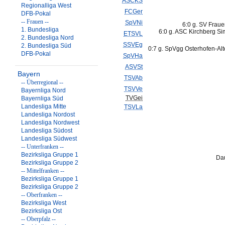
ASCKS
Regionalliga West
FCGer
DFB-Pokal
-- Frauen --
SpVNi
6:0 g. SV Frau
1. Bundesliga
6:0 g. ASC Kirchberg S
ETSVL
2. Bundesliga Nord
SSVEg
2. Bundesliga Süd
0:7 g. SpVgg Osterhofen-Al
DFB-Pokal
SpVHa
ASVSt
Bayern
TSVAb
-- Überregional --
TSVVe
Bayernliga Nord
TVGei
Bayernliga Süd
Landesliga Mitte
TSVLa
Landesliga Nordost
Landesliga Nordwest
Landesliga Südost
Landesliga Südwest
-- Unterfranken --
Bezirksliga Gruppe 1
Dau
Bezirksliga Gruppe 2
-- Mittelfranken --
Bezirksliga Gruppe 1
Bezirksliga Gruppe 2
-- Oberfranken --
Bezirksliga West
Bezirksliga Ost
-- Oberpfalz --