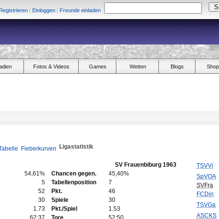
Registrieren
|
Einloggen
|
Freunde einladen
adien
Fotos & Videos
Games
Wetten
Blogs
Shop
Ligastatistik
Tabelle
Fieberkurven
SV Frauenbiburg 1963
TSVVi
54,61%
Chancen gegen.
45,40%
SpVOA
5
Tabellenposition
7
SVFra
52
Pkt.
46
FCDin
30
Spiele
30
TSVGa
1.73
Pkt./Spiel
1.53
ASCKS
62:37
Tore
52:50