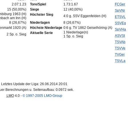
2.07:1.23
Tore/Spiel
1.73:1.67
FCGer
15 (50,00%)
Siege
12 (40,00%)
SpVNi
enbiburg 1963 (H)
Höchster Sieg
4:0 g. SSV Eggenfelden (H)
ETSVL
imbach am Inn (H)
8 (26,67%)
Niederlagen
8 (26,67%)
SSVEg
tenmarkt 1920 (A)
Höchste Niederlage
0:6 g. TV 1862 Geiselhöring (A)
SpVHa
1 Niederlage(n)
Aktuelle Serie
2 Sp. o. Sieg
ASVSt
1 Sp. o. Sieg
TSVAb
TSVVe
TVGei
TSVLa
Letztes Update der Liga: 26.06.2014 20:01
er Berechnungen u. Seitenaufbau: 0.0972 sek.
LMO
4.0 -
© 1997-2005 LMO-Group