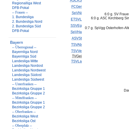
ASCKS
Regionalliga West
FCGer
DFB-Pokal
-- Frauen --
SpVNi
6:0 g. SV Frau
1. Bundesliga
6:0 g. ASC Kirchberg S
ETSVL
2. Bundesliga Nord
SSVEg
2. Bundesliga Süd
0:7 g. SpVgg Osterhofen-Al
DFB-Pokal
SpVHa
ASVSt
Bayern
TSVAb
-- Überregional --
TSVVe
Bayernliga Nord
TVGei
Bayernliga Süd
Landesliga Mitte
TSVLa
Landesliga Nordost
Landesliga Nordwest
Landesliga Südost
Landesliga Südwest
-- Unterfranken --
Bezirksliga Gruppe 1
Dau
Bezirksliga Gruppe 2
-- Mittelfranken --
Bezirksliga Gruppe 1
Bezirksliga Gruppe 2
-- Oberfranken --
Bezirksliga West
Bezirksliga Ost
-- Oberpfalz --