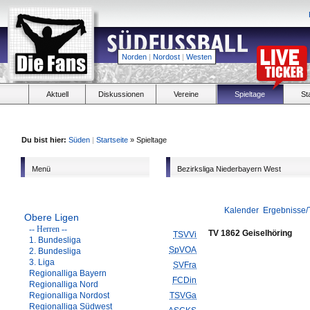
Norden
|
Nordost
|
Westen
Aktuell
Diskussionen
Vereine
Spieltage
St
Du bist hier:
Süden
|
Startseite
» Spieltage
Menü
Bezirksliga Niederbayern West
Kalender
Ergebnisse/
Obere Ligen
-- Herren --
TV 1862 Geiselhöring
TSVVi
1. Bundesliga
SpVOA
2. Bundesliga
3. Liga
SVFra
Regionalliga Bayern
FCDin
Regionalliga Nord
Regionalliga Nordost
TSVGa
Regionalliga Südwest