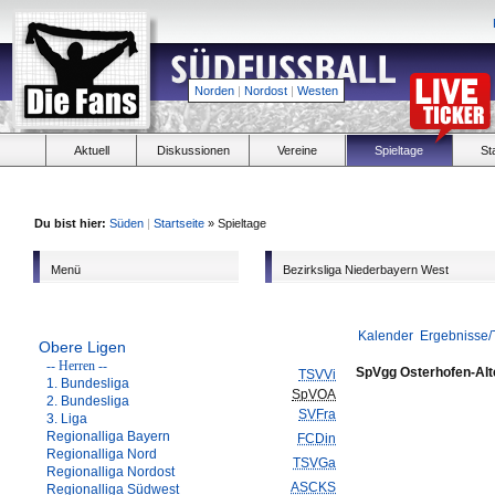
Norden
|
Nordost
|
Westen
Aktuell
Diskussionen
Vereine
Spieltage
St
Du bist hier:
Süden
|
Startseite
» Spieltage
Menü
Bezirksliga Niederbayern West
Kalender
Ergebnisse/
Obere Ligen
-- Herren --
SpVgg Osterhofen-Al
TSVVi
1. Bundesliga
SpVOA
2. Bundesliga
SVFra
3. Liga
Regionalliga Bayern
FCDin
Regionalliga Nord
TSVGa
Regionalliga Nordost
ASCKS
Regionalliga Südwest