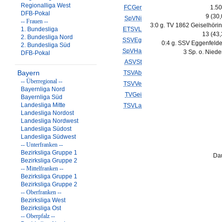
Regionalliga West
FCGer
1.50
DFB-Pokal
9 (30
SpVNi
-- Frauen --
3:0 g. TV 1862 Geiselhörin
1. Bundesliga
ETSVL
13 (43
2. Bundesliga Nord
SSVEg
0:4 g. SSV Eggenfelde
2. Bundesliga Süd
SpVHa
3 Sp. o. Niede
DFB-Pokal
ASVSt
Bayern
TSVAb
-- Überregional --
TSVVe
Bayernliga Nord
TVGei
Bayernliga Süd
Landesliga Mitte
TSVLa
Landesliga Nordost
Landesliga Nordwest
Landesliga Südost
Landesliga Südwest
-- Unterfranken --
Bezirksliga Gruppe 1
Dau
Bezirksliga Gruppe 2
-- Mittelfranken --
Bezirksliga Gruppe 1
Bezirksliga Gruppe 2
-- Oberfranken --
Bezirksliga West
Bezirksliga Ost
-- Oberpfalz --