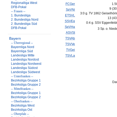
Regionalliga West
FCGer
1.5
DFB-Pokal
9 (3
SpVNi
-- Frauen --
3:0 g. TV 1862 Geiselhöri
1. Bundesliga
ETSVL
13 (4
2. Bundesliga Nord
SSVEg
0:4 g. SSV Eggenfeld
2. Bundesliga Süd
SpVHa
DFB-Pokal
3 Sp. o. Nied
ASVSt
Bayern
TSVAb
-- Überregional --
TSVVe
Bayernliga Nord
TVGei
Bayernliga Süd
Landesliga Mitte
TSVLa
Landesliga Nordost
Landesliga Nordwest
Landesliga Südost
Landesliga Südwest
-- Unterfranken --
Bezirksliga Gruppe 1
Dau
Bezirksliga Gruppe 2
-- Mittelfranken --
Bezirksliga Gruppe 1
Bezirksliga Gruppe 2
-- Oberfranken --
Bezirksliga West
Bezirksliga Ost
-- Oberpfalz --