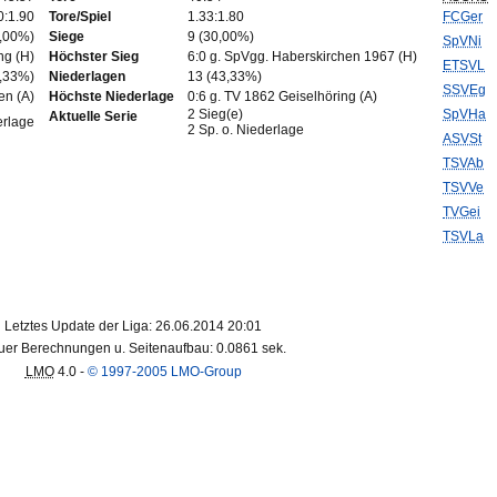
0:1.90
Tore/Spiel
1.33:1.80
FCGer
0,00%)
Siege
9 (30,00%)
SpVNi
ng (H)
Höchster Sieg
6:0 g. SpVgg. Haberskirchen 1967 (H)
ETSVL
3,33%)
Niederlagen
13 (43,33%)
SSVEg
en (A)
Höchste Niederlage
0:6 g. TV 1862 Geiselhöring (A)
2 Sieg(e)
SpVHa
Aktuelle Serie
erlage
2 Sp. o. Niederlage
ASVSt
TSVAb
TSVVe
TVGei
TSVLa
Letztes Update der Liga: 26.06.2014 20:01
er Berechnungen u. Seitenaufbau: 0.0861 sek.
LMO
4.0 -
© 1997-2005 LMO-Group