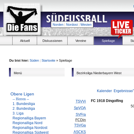
Norden
|
Nordost
|
Westen
Aktuell
Diskussionen
Vereine
Spieltage
St
Du bist hier:
Süden
|
Startseite
» Spieltage
Menü
Bezirksliga Niederbayern West
Kalender
Ergebnisse/
Obere Ligen
-- Herren --
FC 1918 Dingolfing
TSVVi
1. Bundesliga
5
SpVOA
2. Bundesliga
3. Liga
SVFra
Regionalliga Bayern
FCDin
Regionalliga Nord
TSVGa
Regionalliga Nordost
ASCKS
Regionalliga Südwest