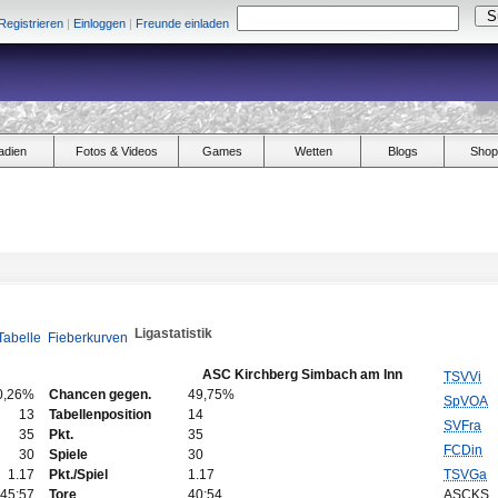
Registrieren
|
Einloggen
|
Freunde einladen
adien
Fotos & Videos
Games
Wetten
Blogs
Shop
Ligastatistik
Tabelle
Fieberkurven
ASC Kirchberg Simbach am Inn
TSVVi
0,26%
Chancen gegen.
49,75%
SpVOA
13
Tabellenposition
14
SVFra
35
Pkt.
35
FCDin
30
Spiele
30
1.17
Pkt./Spiel
1.17
TSVGa
45:57
Tore
40:54
ASCKS