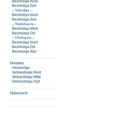
Bezirksliga Nord
Bezirksliga Süd
-- Schwaben --
Bezirksliga Nord
Bezirksliga Süd
-- Niederbayern --
Bezirksliga West
Bezirksliga Ost
-- Oberbayern --
Bezirksliga Nord
Bezirksliga Ost
Bezirksliga Süd
Hessen
Hessenliga
Verbandsliga Nord
Verbandsliga Mitte
Verbandsliga Süd
Historisch