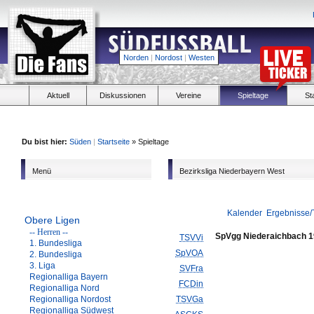
Norden
|
Nordost
|
Westen
Aktuell
Diskussionen
Vereine
Spieltage
St
Du bist hier:
Süden
|
Startseite
» Spieltage
Menü
Bezirksliga Niederbayern West
Kalender
Ergebnisse/
Obere Ligen
-- Herren --
SpVgg Niederaichbach 
TSVVi
1. Bundesliga
SpVOA
2. Bundesliga
3. Liga
SVFra
Regionalliga Bayern
FCDin
Regionalliga Nord
Regionalliga Nordost
TSVGa
Regionalliga Südwest