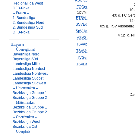
ASCKS
Regionalliga West
FCGer
DFB-Pokal
10 
SpVNi
-- Frauen --
4:0 g. FC Ger
1. Bundesliga
ETSVL
14 
2. Bundesliga Nord
SSVEg
0:5 g. TSV Vilsbiburg
2. Bundesliga Süd
SpVHa
DFB-Pokal
4 Sp. o. N
ASVSt
Bayern
TSVAb
-- Überregional --
TSVVe
Bayernliga Nord
TVGei
Bayernliga Süd
Landesliga Mitte
TSVLa
Landesliga Nordost
Landesliga Nordwest
Landesliga Südost
Landesliga Südwest
-- Unterfranken --
Bezirksliga Gruppe 1
Dau
Bezirksliga Gruppe 2
-- Mittelfranken --
Bezirksliga Gruppe 1
Bezirksliga Gruppe 2
-- Oberfranken --
Bezirksliga West
Bezirksliga Ost
-- Oberpfalz --