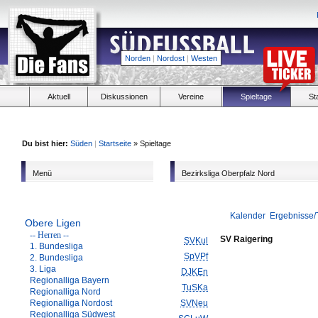
Norden
|
Nordost
|
Westen
Aktuell
Diskussionen
Vereine
Spieltage
St
Du bist hier:
Süden
|
Startseite
» Spieltage
Menü
Bezirksliga Oberpfalz Nord
Kalender
Ergebnisse/
Obere Ligen
-- Herren --
SV Raigering
SVKul
1. Bundesliga
SpVPf
2. Bundesliga
3. Liga
DJKEn
Regionalliga Bayern
TuSKa
Regionalliga Nord
Regionalliga Nordost
SVNeu
Regionalliga Südwest