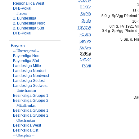
SCLuW
Regionalliga West
1
DJKGr
DFB-Pokal
11 
-- Frauen --
SVPlö
5:0 g. SpVgg Pfreimd 
1. Bundesliga
Grafe
10 
2. Bundesliga Nord
0:4 g. FV 1921 Vi
TSVDW
2. Bundesliga Süd
0:4 g. SpVgg Pfreimd 
DFB-Pokal
FCSch
5 Sp. o. N
SpVVo
Bayern
SVSch
-- Überregional --
SVRai
Bayernliga Nord
SVSor
Bayernliga Süd
Landesliga Mitte
FVVil
Landesliga Nordost
Landesliga Nordwest
Landesliga Südost
Landesliga Südwest
-- Unterfranken --
Bezirksliga Gruppe 1
Dau
Bezirksliga Gruppe 2
-- Mittelfranken --
Bezirksliga Gruppe 1
Bezirksliga Gruppe 2
-- Oberfranken --
Bezirksliga West
Bezirksliga Ost
-- Oberpfalz --