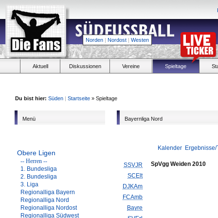
Norden
|
Nordost
|
Westen
Aktuell
Diskussionen
Vereine
Spieltage
St
Du bist hier:
Süden
|
Startseite
» Spieltage
Menü
Bayernliga Nord
Kalender
Ergebnisse/
Obere Ligen
-- Herren --
SpVgg Weiden 2010
SSVJR
1. Bundesliga
SCElt
2. Bundesliga
3. Liga
DJKAm
Regionalliga Bayern
FCAmb
Regionalliga Nord
Regionalliga Nordost
Bayre
Regionalliga Südwest