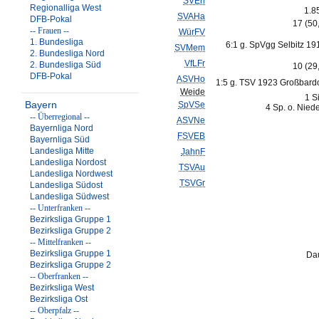
SVErl
Regionalliga West
1.8
SVAHa
DFB-Pokal
17 (50
-- Frauen --
WürFV
1. Bundesliga
6:1 g. SpVgg Selbitz 19
SVMem
2. Bundesliga Nord
VfLFr
2. Bundesliga Süd
10 (29
DFB-Pokal
ASVHo
1:5 g. TSV 1923 Großbardo
Weide
1 S
Bayern
SpVSe
4 Sp. o. Nied
-- Überregional --
ASVNe
Bayernliga Nord
FSVEB
Bayernliga Süd
Landesliga Mitte
JahnF
Landesliga Nordost
TSVAu
Landesliga Nordwest
TSVGr
Landesliga Südost
Landesliga Südwest
-- Unterfranken --
Bezirksliga Gruppe 1
Bezirksliga Gruppe 2
-- Mittelfranken --
Bezirksliga Gruppe 1
Dau
Bezirksliga Gruppe 2
-- Oberfranken --
Bezirksliga West
Bezirksliga Ost
-- Oberpfalz --