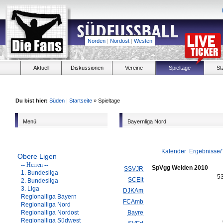
Norden
|
Nordost
|
Westen
Aktuell
Diskussionen
Vereine
Spieltage
St
Du bist hier:
Süden
|
Startseite
» Spieltage
Menü
Bayernliga Nord
Kalender
Ergebnisse/
Obere Ligen
-- Herren --
SpVgg Weiden 2010
SSVJR
1. Bundesliga
5
SCElt
2. Bundesliga
3. Liga
DJKAm
Regionalliga Bayern
FCAmb
Regionalliga Nord
Regionalliga Nordost
Bayre
Regionalliga Südwest