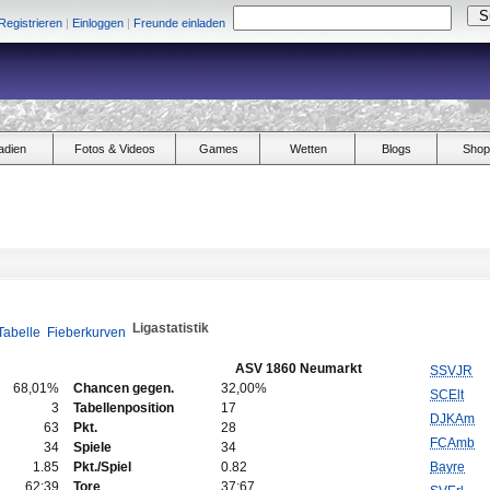
Registrieren
|
Einloggen
|
Freunde einladen
adien
Fotos & Videos
Games
Wetten
Blogs
Shop
Ligastatistik
Tabelle
Fieberkurven
ASV 1860 Neumarkt
SSVJR
68,01%
Chancen gegen.
32,00%
SCElt
3
Tabellenposition
17
DJKAm
63
Pkt.
28
FCAmb
34
Spiele
34
1.85
Pkt./Spiel
0.82
Bayre
62:39
Tore
37:67