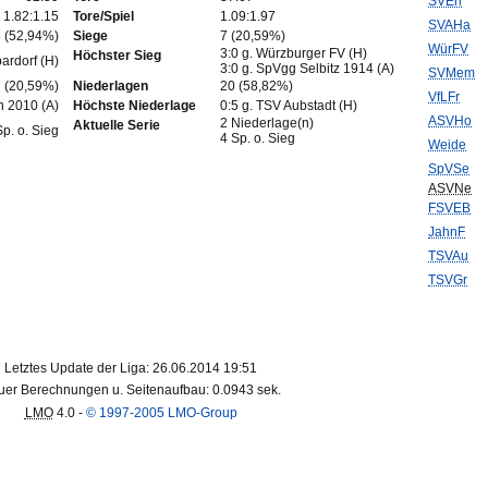
SVErl
1.82:1.15
Tore/Spiel
1.09:1.97
SVAHa
 (52,94%)
Siege
7 (20,59%)
WürFV
3:0 g. Würzburger FV (H)
Höchster Sieg
ardorf (H)
3:0 g. SpVgg Selbitz 1914 (A)
SVMem
 (20,59%)
Niederlagen
20 (58,82%)
VfLFr
n 2010 (A)
Höchste Niederlage
0:5 g. TSV Aubstadt (H)
ASVHo
2 Niederlage(n)
Aktuelle Serie
Sp. o. Sieg
4 Sp. o. Sieg
Weide
SpVSe
ASVNe
FSVEB
JahnF
TSVAu
TSVGr
Letztes Update der Liga: 26.06.2014 19:51
er Berechnungen u. Seitenaufbau: 0.0943 sek.
LMO
4.0 -
© 1997-2005 LMO-Group