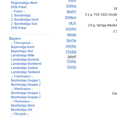
SVErl
Regionalliga West
SVAHa
DFB-Pokal
18
-- Frauen --
WürFV
5:1 g. TSV 1923 Großb
1. Bundesliga
SVMem
2. Bundesliga Nord
7
VfLFr
2. Bundesliga Süd
2:6 g. SpVgg Weide
DFB-Pokal
ASVHo
2 
Weide
Bayern
SpVSe
-- Überregional --
ASVNe
Bayernliga Nord
Bayernliga Süd
FSVEB
Landesliga Mitte
JahnF
Landesliga Nordost
TSVAu
Landesliga Nordwest
TSVGr
Landesliga Südost
Landesliga Südwest
-- Unterfranken --
Bezirksliga Gruppe 1
Bezirksliga Gruppe 2
-- Mittelfranken --
Bezirksliga Gruppe 1
Dau
Bezirksliga Gruppe 2
-- Oberfranken --
Bezirksliga West
Bezirksliga Ost
-- Oberpfalz --