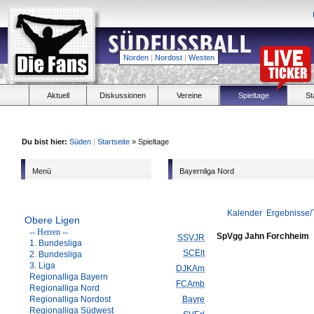
Norden
|
Nordost
|
Westen
Aktuell
Diskussionen
Vereine
Spieltage
St
Du bist hier:
Süden
|
Startseite
» Spieltage
Menü
Bayernliga Nord
Kalender
Ergebnisse/
Obere Ligen
-- Herren --
SpVgg Jahn Forchheim
SSVJR
1. Bundesliga
SCElt
2. Bundesliga
3. Liga
DJKAm
Regionalliga Bayern
FCAmb
Regionalliga Nord
Regionalliga Nordost
Bayre
Regionalliga Südwest