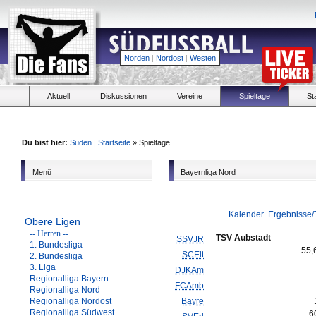
Norden
|
Nordost
|
Westen
Aktuell
Diskussionen
Vereine
Spieltage
St
Du bist hier:
Süden
|
Startseite
» Spieltage
Menü
Bayernliga Nord
Kalender
Ergebnisse/
Obere Ligen
-- Herren --
TSV Aubstadt
SSVJR
1. Bundesliga
55,
SCElt
2. Bundesliga
3. Liga
DJKAm
Regionalliga Bayern
FCAmb
Regionalliga Nord
Regionalliga Nordost
Bayre
Regionalliga Südwest
6