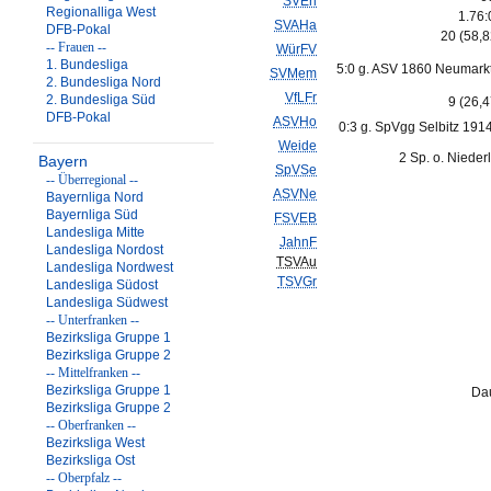
SVErl
Regionalliga West
1.76:
SVAHa
DFB-Pokal
20 (58,
-- Frauen --
WürFV
1. Bundesliga
5:0 g. ASV 1860 Neumarkt
SVMem
2. Bundesliga Nord
VfLFr
2. Bundesliga Süd
9 (26,
DFB-Pokal
ASVHo
0:3 g. SpVgg Selbitz 1914
Weide
2 Sp. o. Nieder
Bayern
SpVSe
-- Überregional --
ASVNe
Bayernliga Nord
Bayernliga Süd
FSVEB
Landesliga Mitte
JahnF
Landesliga Nordost
TSVAu
Landesliga Nordwest
TSVGr
Landesliga Südost
Landesliga Südwest
-- Unterfranken --
Bezirksliga Gruppe 1
Bezirksliga Gruppe 2
-- Mittelfranken --
Bezirksliga Gruppe 1
Da
Bezirksliga Gruppe 2
-- Oberfranken --
Bezirksliga West
Bezirksliga Ost
-- Oberpfalz --