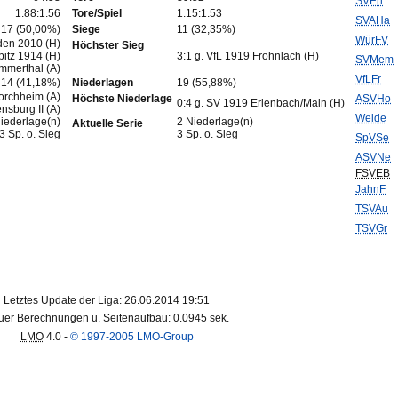
SVErl
1.88:1.56
Tore/Spiel
1.15:1.53
SVAHa
17 (50,00%)
Siege
11 (32,35%)
WürFV
den 2010 (H)
Höchster Sieg
bitz 1914 (H)
3:1 g. VfL 1919 Frohnlach (H)
SVMem
mmerthal (A)
VfLFr
14 (41,18%)
Niederlagen
19 (55,88%)
orchheim (A)
Höchste Niederlage
ASVHo
0:4 g. SV 1919 Erlenbach/Main (H)
sburg II (A)
Weide
iederlage(n)
2 Niederlage(n)
Aktuelle Serie
3 Sp. o. Sieg
3 Sp. o. Sieg
SpVSe
ASVNe
FSVEB
JahnF
TSVAu
TSVGr
Letztes Update der Liga: 26.06.2014 19:51
er Berechnungen u. Seitenaufbau: 0.0945 sek.
LMO
4.0 -
© 1997-2005 LMO-Group