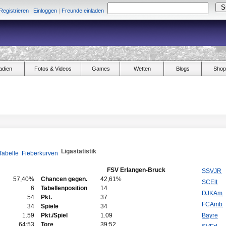
Registrieren
|
Einloggen
|
Freunde einladen
adien
Fotos & Videos
Games
Wetten
Blogs
Shop
Ligastatistik
Tabelle
Fieberkurven
FSV Erlangen-Bruck
SSVJR
57,40%
Chancen gegen.
42,61%
SCElt
6
Tabellenposition
14
DJKAm
54
Pkt.
37
FCAmb
34
Spiele
34
1.59
Pkt./Spiel
1.09
Bayre
64:53
Tore
39:52