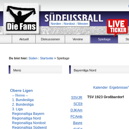
Norden
|
Nordost
|
Westen
Aktuell
Diskussionen
Vereine
Spieltage
St
Du bist hier:
Süden
|
Startseite
» Spieltage
Menü
Bayernliga Nord
Kalender
Ergebnisse/
Obere Ligen
-- Herren --
TSV 1923 Großbardorf
SSVJR
1. Bundesliga
SCElt
2. Bundesliga
3. Liga
DJKAm
Regionalliga Bayern
FCAmb
Regionalliga Nord
Regionalliga Nordost
Bayre
Regionalliga Südwest