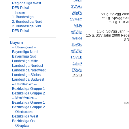
SVErl
Regionalliga West
SVAHa
DFB-Pokal
-- Frauen --
WürFV
5:1 g. SpVgg Wei
1. Bundesliga
5:1 g. SpVgg Sel
SVMem
2. Bundesliga Nord
5:1 g. DJK A
VfLFr
2. Bundesliga Süd
DFB-Pokal
1:5 g. SpVgg Jahn F
ASVHo
1:5 g. SSV Jahn 2000 Regen
Weide
3 N
Bayern
SpVSe
-- Überregional --
ASVNe
Bayernliga Nord
Bayernliga Süd
FSVEB
Landesliga Mitte
JahnF
Landesliga Nordost
TSVAu
Landesliga Nordwest
Landesliga Südost
TSVGr
Landesliga Südwest
-- Unterfranken --
Bezirksliga Gruppe 1
Bezirksliga Gruppe 2
-- Mittelfranken --
Bezirksliga Gruppe 1
Dau
Bezirksliga Gruppe 2
-- Oberfranken --
Bezirksliga West
Bezirksliga Ost
-- Oberpfalz --