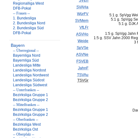
SVErl
Regionalliga West
SVAHa
DFB-Pokal
-- Frauen --
WürFV
5:1 g. SpVgg We
1. Bundesliga
5:1 g. SpVgg Se
SVMem
2. Bundesliga Nord
5:1 g. DJK 
VfLFr
2. Bundesliga Süd
DFB-Pokal
1:5 g. SpVgg Jahn 
ASVHo
1:5 g. SSV Jahn 2000 Rege
Weide
3 
Bayern
SpVSe
-- Überregional --
ASVNe
Bayernliga Nord
Bayernliga Süd
FSVEB
Landesliga Mitte
JahnF
Landesliga Nordost
TSVAu
Landesliga Nordwest
Landesliga Südost
TSVGr
Landesliga Südwest
-- Unterfranken --
Bezirksliga Gruppe 1
Bezirksliga Gruppe 2
-- Mittelfranken --
Bezirksliga Gruppe 1
Dau
Bezirksliga Gruppe 2
-- Oberfranken --
Bezirksliga West
Bezirksliga Ost
-- Oberpfalz --