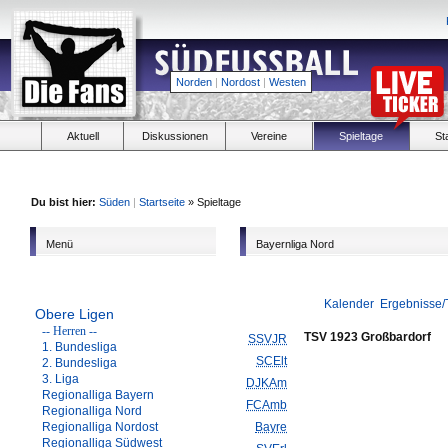
Norden
|
Nordost
|
Westen
Aktuell
Diskussionen
Vereine
Spieltage
St
Du bist hier:
Süden
|
Startseite
» Spieltage
Menü
Bayernliga Nord
Kalender
Ergebnisse/
Obere Ligen
-- Herren --
TSV 1923 Großbardorf
SSVJR
1. Bundesliga
SCElt
2. Bundesliga
3. Liga
DJKAm
Regionalliga Bayern
FCAmb
Regionalliga Nord
Regionalliga Nordost
Bayre
Regionalliga Südwest