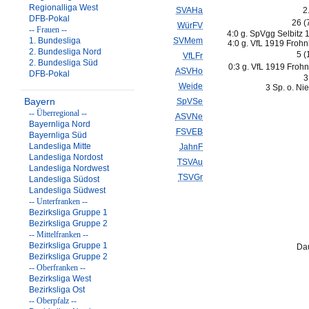
Regionalliga West
SVAHa
2
DFB-Pokal
26 (
WürFV
-- Frauen --
4:0 g. SpVgg Selbitz 
1. Bundesliga
SVMem
4:0 g. VfL 1919 Frohn
2. Bundesliga Nord
5 (
VfLFr
2. Bundesliga Süd
0:3 g. VfL 1919 Frohn
ASVHo
DFB-Pokal
3
Weide
3 Sp. o. Ni
Bayern
SpVSe
-- Überregional --
ASVNe
Bayernliga Nord
FSVEB
Bayernliga Süd
Landesliga Mitte
JahnF
Landesliga Nordost
TSVAu
Landesliga Nordwest
TSVGr
Landesliga Südost
Landesliga Südwest
-- Unterfranken --
Bezirksliga Gruppe 1
Bezirksliga Gruppe 2
-- Mittelfranken --
Bezirksliga Gruppe 1
Dau
Bezirksliga Gruppe 2
-- Oberfranken --
Bezirksliga West
Bezirksliga Ost
-- Oberpfalz --