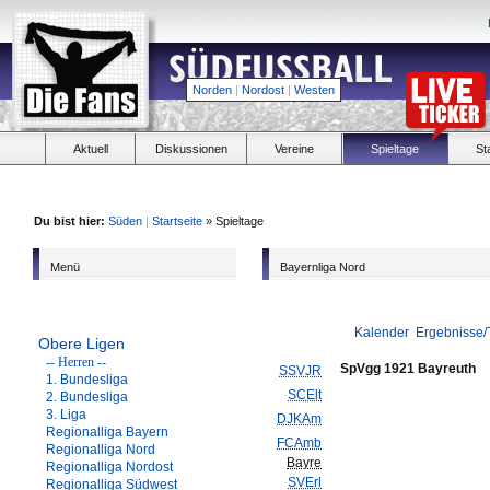
Norden
|
Nordost
|
Westen
Aktuell
Diskussionen
Vereine
Spieltage
St
Du bist hier:
Süden
|
Startseite
» Spieltage
Menü
Bayernliga Nord
Kalender
Ergebnisse/
Obere Ligen
-- Herren --
SpVgg 1921 Bayreuth
SSVJR
1. Bundesliga
SCElt
2. Bundesliga
3. Liga
DJKAm
Regionalliga Bayern
FCAmb
Regionalliga Nord
Bayre
Regionalliga Nordost
SVErl
Regionalliga Südwest