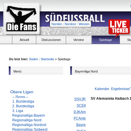
Norden
|
Nordost
|
Westen
Aktuell
Diskussionen
Vereine
Spieltage
St
Du bist hier:
Süden
|
Startseite
» Spieltage
Menü
Bayernliga Nord
Kalender
Ergebnisse/
Obere Ligen
-- Herren --
SV Alemannia Haibach 
SSVJR
1. Bundesliga
SCElt
2. Bundesliga
3. Liga
DJKAm
Regionalliga Bayern
FCAmb
Regionalliga Nord
Regionalliga Nordost
Bayre
Regionalliga Südwest