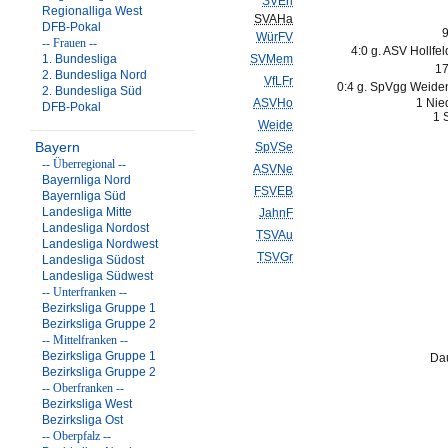
SVErl
Regionalliga West
SVAHa
DFB-Pokal
9
WürFV
-- Frauen --
4:0 g. ASV Hollfe
1. Bundesliga
SVMem
17
2. Bundesliga Nord
VfLFr
0:4 g. SpVgg Weide
2. Bundesliga Süd
ASVHo
1 Nie
DFB-Pokal
1 
Weide
Bayern
SpVSe
-- Überregional --
ASVNe
Bayernliga Nord
FSVEB
Bayernliga Süd
Landesliga Mitte
JahnF
Landesliga Nordost
TSVAu
Landesliga Nordwest
TSVGr
Landesliga Südost
Landesliga Südwest
-- Unterfranken --
Bezirksliga Gruppe 1
Bezirksliga Gruppe 2
-- Mittelfranken --
Bezirksliga Gruppe 1
Dau
Bezirksliga Gruppe 2
-- Oberfranken --
Bezirksliga West
Bezirksliga Ost
-- Oberpfalz --