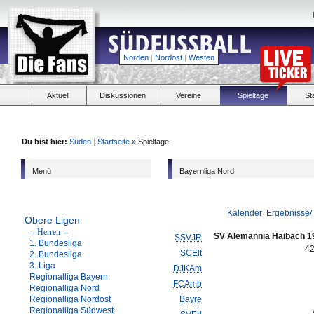
Norden
|
Nordost
|
Westen
Aktuell
Diskussionen
Vereine
Spieltage
St
Du bist hier:
Süden
|
Startseite
» Spieltage
Menü
Bayernliga Nord
Kalender
Ergebnisse/
Obere Ligen
-- Herren --
SV Alemannia Haibach 1
SSVJR
1. Bundesliga
4
SCElt
2. Bundesliga
3. Liga
DJKAm
Regionalliga Bayern
FCAmb
Regionalliga Nord
Regionalliga Nordost
Bayre
Regionalliga Südwest