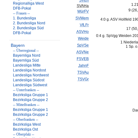
SVErl
Regionalliga West
1.2
SVAHa
DFB-Pokal
9 (26
WürFV
-- Frauen --
1. Bundesliga
SVMem
4:0 g. ASV Hollfeld 19
2. Bundesliga Nord
VfLFr
2. Bundesliga Süd
17 (50
ASVHo
DFB-Pokal
0:4 g. SpVgg Weiden 201
Weide
1 Niederl
Bayern
SpVSe
1 Sp. o
-- Überregional --
ASVNe
Bayernliga Nord
FSVEB
Bayernliga Süd
Landesliga Mitte
JahnF
Landesliga Nordost
TSVAu
Landesliga Nordwest
TSVGr
Landesliga Südost
Landesliga Südwest
-- Unterfranken --
Bezirksliga Gruppe 1
Bezirksliga Gruppe 2
-- Mittelfranken --
Bezirksliga Gruppe 1
Dau
Bezirksliga Gruppe 2
-- Oberfranken --
Bezirksliga West
Bezirksliga Ost
-- Oberpfalz --