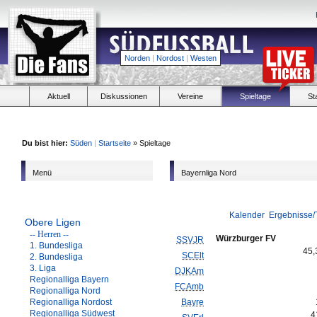
Norden
|
Nordost
|
Westen
Aktuell
Diskussionen
Vereine
Spieltage
St
Du bist hier:
Süden
|
Startseite
» Spieltage
Menü
Bayernliga Nord
Kalender
Ergebnisse/
Obere Ligen
-- Herren --
Würzburger FV
SSVJR
1. Bundesliga
45
SCElt
2. Bundesliga
3. Liga
DJKAm
Regionalliga Bayern
FCAmb
Regionalliga Nord
Regionalliga Nordost
Bayre
Regionalliga Südwest
4