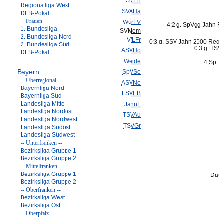
SVErl
Regionalliga West
SVAHa
DFB-Pokal
-- Frauen --
WürFV
4:2 g. SpVgg Jahn 
1. Bundesliga
SVMem
2. Bundesliga Nord
VfLFr
0:3 g. SSV Jahn 2000 Rege
2. Bundesliga Süd
0:3 g. TS
ASVHo
DFB-Pokal
Weide
4 Sp.
Bayern
SpVSe
-- Überregional --
ASVNe
Bayernliga Nord
FSVEB
Bayernliga Süd
Landesliga Mitte
JahnF
Landesliga Nordost
TSVAu
Landesliga Nordwest
TSVGr
Landesliga Südost
Landesliga Südwest
-- Unterfranken --
Bezirksliga Gruppe 1
Bezirksliga Gruppe 2
-- Mittelfranken --
Bezirksliga Gruppe 1
Dau
Bezirksliga Gruppe 2
-- Oberfranken --
Bezirksliga West
Bezirksliga Ost
-- Oberpfalz --