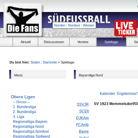
Norden
|
Nordost
|
Westen
Aktuell
Diskussionen
Vereine
Spieltage
St
Du bist hier:
Süden
|
Startseite
» Spieltage
Menü
Bayernliga Nord
Kalender
Ergebnisse/
Obere Ligen
-- Herren --
SV 1923 Memmelsdorf/O
SSVJR
1. Bundesliga
SCElt
2. Bundesliga
3. Liga
DJKAm
Regionalliga Bayern
FCAmb
Regionalliga Nord
Regionalliga Nordost
Bayre
Regionalliga Südwest