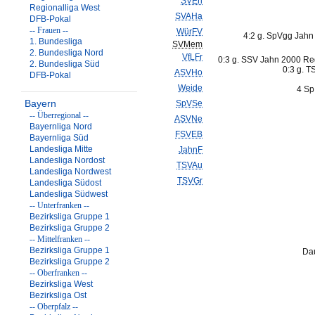
SVErl
Regionalliga West
SVAHa
DFB-Pokal
-- Frauen --
WürFV
4:2 g. SpVgg Jahn
1. Bundesliga
SVMem
2. Bundesliga Nord
VfLFr
0:3 g. SSV Jahn 2000 Reg
2. Bundesliga Süd
0:3 g. T
ASVHo
DFB-Pokal
Weide
4 Sp
Bayern
SpVSe
-- Überregional --
ASVNe
Bayernliga Nord
FSVEB
Bayernliga Süd
Landesliga Mitte
JahnF
Landesliga Nordost
TSVAu
Landesliga Nordwest
TSVGr
Landesliga Südost
Landesliga Südwest
-- Unterfranken --
Bezirksliga Gruppe 1
Bezirksliga Gruppe 2
-- Mittelfranken --
Bezirksliga Gruppe 1
Dau
Bezirksliga Gruppe 2
-- Oberfranken --
Bezirksliga West
Bezirksliga Ost
-- Oberpfalz --