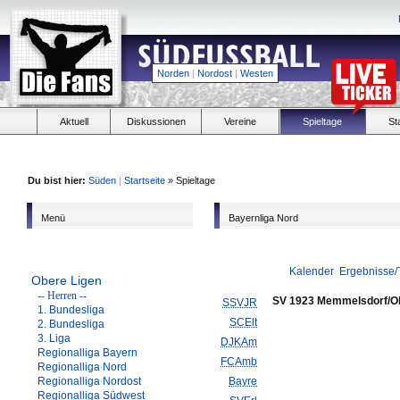
Norden
|
Nordost
|
Westen
Aktuell
Diskussionen
Vereine
Spieltage
St
Du bist hier:
Süden
|
Startseite
» Spieltage
Menü
Bayernliga Nord
Kalender
Ergebnisse/
Obere Ligen
-- Herren --
SV 1923 Memmelsdorf/O
SSVJR
1. Bundesliga
SCElt
2. Bundesliga
3. Liga
DJKAm
Regionalliga Bayern
FCAmb
Regionalliga Nord
Regionalliga Nordost
Bayre
Regionalliga Südwest