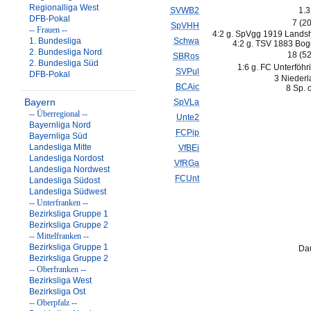
Regionalliga West
SVWB2
1.3
DFB-Pokal
7 (2
SpVHH
-- Frauen --
4:2 g. SpVgg 1919 Landsh
1. Bundesliga
Schwa
4:2 g. TSV 1883 Bog
2. Bundesliga Nord
18 (5
SBRos
2. Bundesliga Süd
1:6 g. FC Unterföhr
SVPul
DFB-Pokal
3 Niederl
BCAic
8 Sp. 
Bayern
SpVLa
-- Überregional --
Unte2
Bayernliga Nord
FCPip
Bayernliga Süd
Landesliga Mitte
VfBEi
Landesliga Nordost
VfRGa
Landesliga Nordwest
FCUnt
Landesliga Südost
Landesliga Südwest
-- Unterfranken --
Bezirksliga Gruppe 1
Bezirksliga Gruppe 2
-- Mittelfranken --
Bezirksliga Gruppe 1
Dau
Bezirksliga Gruppe 2
-- Oberfranken --
Bezirksliga West
Bezirksliga Ost
-- Oberpfalz --