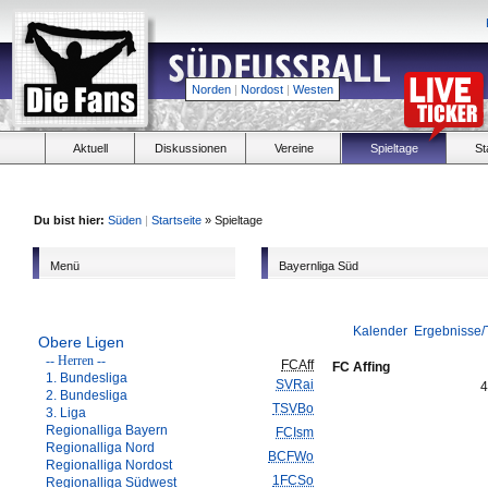
Norden
|
Nordost
|
Westen
Aktuell
Diskussionen
Vereine
Spieltage
St
Du bist hier:
Süden
|
Startseite
» Spieltage
Menü
Bayernliga Süd
Kalender
Ergebnisse/
Obere Ligen
-- Herren --
FCAff
FC Affing
1. Bundesliga
SVRai
4
2. Bundesliga
TSVBo
3. Liga
Regionalliga Bayern
FCIsm
Regionalliga Nord
BCFWo
Regionalliga Nordost
1FCSo
Regionalliga Südwest