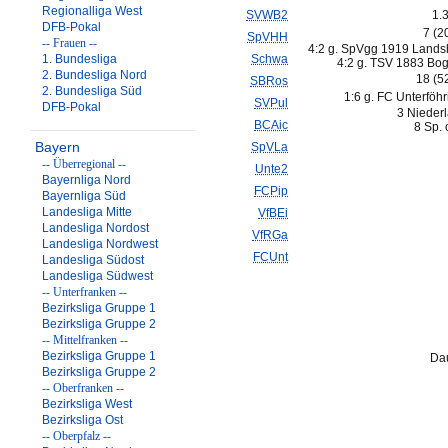
Regionalliga West
SVWB2
1.
DFB-Pokal
7 (2
SpVHH
-- Frauen --
4:2 g. SpVgg 1919 Landsh
1. Bundesliga
Schwa
4:2 g. TSV 1883 Bog
2. Bundesliga Nord
18 (5
SBRos
2. Bundesliga Süd
1:6 g. FC Unterföhr
SVPul
DFB-Pokal
3 Nieder
BCAic
8 Sp. 
Bayern
SpVLa
-- Überregional --
Unte2
Bayernliga Nord
FCPip
Bayernliga Süd
Landesliga Mitte
VfBEi
Landesliga Nordost
VfRGa
Landesliga Nordwest
FCUnt
Landesliga Südost
Landesliga Südwest
-- Unterfranken --
Bezirksliga Gruppe 1
Bezirksliga Gruppe 2
-- Mittelfranken --
Bezirksliga Gruppe 1
Dau
Bezirksliga Gruppe 2
-- Oberfranken --
Bezirksliga West
Bezirksliga Ost
-- Oberpfalz --