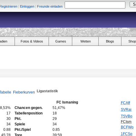
Registrieren
|
Einloggen
|
Freunde einladen
adien
Fotos & Videos
Games
Wetten
Blogs
Shop
Ligastatistik
Tabelle
Fieberkurven
FC Ismaning
FCAff
8,53%
Chancen gegen.
51,47%
SVRai
17
Tabellenposition
18
TSVBo
30
Pkt.
29
FCIsm
34
Spiele
34
BCFWo
0.88
Pkt./Spiel
0.85
1FCSo
45:78
Tore
39:59