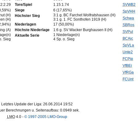
32:2.29
Tore/Spiel
1.15:1.74
SVWB2
0,59%)
Siege
6 (17,65%)
SpVHH
ut (H)
3:1 g. BC Farchet Wolfratshausen (H)
Höchster Sieg
Schwa
en (H)
3:1 g. 1. FC Sonthofen 1919 (H)
2,94%)
Niederlagen
17 (50,00%)
SBRos
ing (A)
Höchste Niederlage
1:6 g. SV Wacker Burghausen II (H)
SVPul
lage(n)
1 Niederlage(n)
Aktuelle Serie
BCAic
o. Sieg
4 Sp. o. Sieg
SpVLa
Unte2
FCPip
VfBEi
VfRGa
FCUnt
Letztes Update der Liga: 26.06.2014 19:52
er Berechnungen u. Seitenaufbau: 0.0949 sek.
LMO
4.0 -
© 1997-2005 LMO-Group