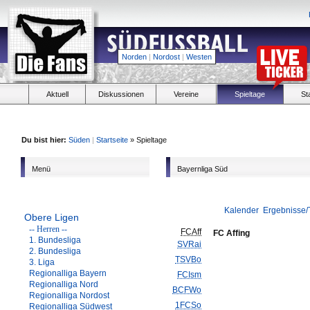
Norden
|
Nordost
|
Westen
Aktuell
Diskussionen
Vereine
Spieltage
St
Du bist hier:
Süden
|
Startseite
» Spieltage
Menü
Bayernliga Süd
Kalender
Ergebnisse/
Obere Ligen
-- Herren --
FCAff
FC Affing
1. Bundesliga
SVRai
2. Bundesliga
TSVBo
3. Liga
Regionalliga Bayern
FCIsm
Regionalliga Nord
BCFWo
Regionalliga Nordost
1FCSo
Regionalliga Südwest