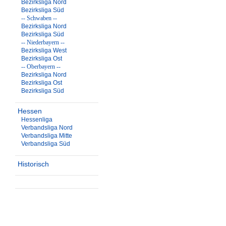
Bezirksliga Nord
Bezirksliga Süd
-- Schwaben --
Bezirksliga Nord
Bezirksliga Süd
-- Niederbayern --
Bezirksliga West
Bezirksliga Ost
-- Oberbayern --
Bezirksliga Nord
Bezirksliga Ost
Bezirksliga Süd
Hessen
Hessenliga
Verbandsliga Nord
Verbandsliga Mitte
Verbandsliga Süd
Historisch