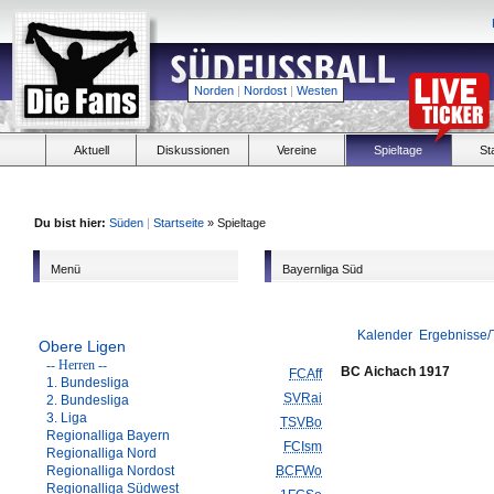
Norden
|
Nordost
|
Westen
Aktuell
Diskussionen
Vereine
Spieltage
St
Du bist hier:
Süden
|
Startseite
» Spieltage
Menü
Bayernliga Süd
Kalender
Ergebnisse/
Obere Ligen
-- Herren --
BC Aichach 1917
FCAff
1. Bundesliga
SVRai
2. Bundesliga
3. Liga
TSVBo
Regionalliga Bayern
FCIsm
Regionalliga Nord
Regionalliga Nordost
BCFWo
Regionalliga Südwest