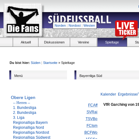
Norden
|
Nordost
|
Westen
Aktuell
Diskussionen
Vereine
Spieltage
St
Du bist hier:
Süden
|
Startseite
» Spieltage
Menü
Bayernliga Süd
Kalender
Ergebnisse/
Obere Ligen
-- Herren --
VfR Garching von 1
FCAff
1. Bundesliga
SVRai
2. Bundesliga
3. Liga
TSVBo
Regionalliga Bayern
FCIsm
Regionalliga Nord
Regionalliga Nordost
BCFWo
Regionalliga Südwest