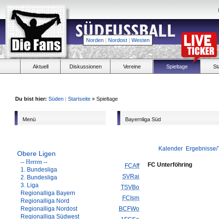
Norden
|
Nordost
|
Westen
Aktuell
Diskussionen
Vereine
Spieltage
St
Du bist hier:
Süden
|
Startseite
» Spieltage
Menü
Bayernliga Süd
Kalender
Ergebnisse/
Obere Ligen
-- Herren --
FC Unterföhring
FCAff
1. Bundesliga
SVRai
2. Bundesliga
3. Liga
TSVBo
Regionalliga Bayern
FCIsm
Regionalliga Nord
Regionalliga Nordost
BCFWo
Regionalliga Südwest