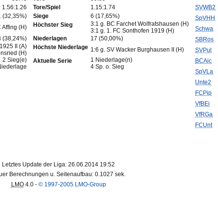
1.56:1.26
Tore/Spiel
1.15:1.74
SVWB2
1 (32,35%)
Siege
6 (17,65%)
SpVHH
3:1 g. BC Farchet Wolfratshausen (H)
Höchster Sieg
 Affing (H)
Schwa
3:1 g. 1. FC Sonthofen 1919 (H)
3 (38,24%)
Niederlagen
17 (50,00%)
SBRos
925 II (A)
Höchste Niederlage
1:6 g. SV Wacker Burghausen II (H)
SVPul
insried (H)
2 Sieg(e)
1 Niederlage(n)
Aktuelle Serie
BCAic
Niederlage
4 Sp. o. Sieg
SpVLa
Unte2
FCPip
VfBEi
VfRGa
FCUnt
Letztes Update der Liga: 26.06.2014 19:52
er Berechnungen u. Seitenaufbau: 0.1027 sek.
LMO
4.0 -
© 1997-2005 LMO-Group