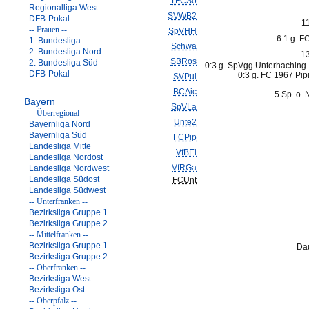
1FCSo
Regionalliga West
SVWB2
DFB-Pokal
1
-- Frauen --
SpVHH
6:1 g. FC
1. Bundesliga
Schwa
2. Bundesliga Nord
1
SBRos
2. Bundesliga Süd
0:3 g. SpVgg Unterhaching 1
DFB-Pokal
0:3 g. FC 1967 Pip
SVPul
BCAic
5 Sp. o. 
Bayern
SpVLa
-- Überregional --
Unte2
Bayernliga Nord
Bayernliga Süd
FCPip
Landesliga Mitte
VfBEi
Landesliga Nordost
VfRGa
Landesliga Nordwest
Landesliga Südost
FCUnt
Landesliga Südwest
-- Unterfranken --
Bezirksliga Gruppe 1
Bezirksliga Gruppe 2
-- Mittelfranken --
Bezirksliga Gruppe 1
Dau
Bezirksliga Gruppe 2
-- Oberfranken --
Bezirksliga West
Bezirksliga Ost
-- Oberpfalz --