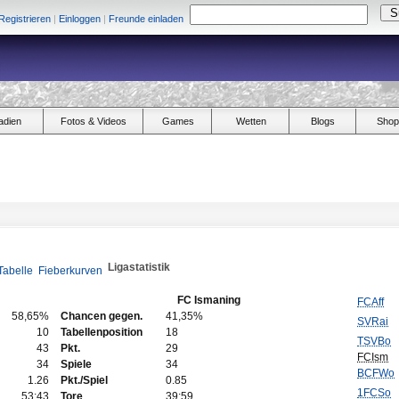
Registrieren
|
Einloggen
|
Freunde einladen
adien
Fotos & Videos
Games
Wetten
Blogs
Shop
Ligastatistik
Tabelle
Fieberkurven
FC Ismaning
FCAff
58,65%
Chancen gegen.
41,35%
SVRai
10
Tabellenposition
18
TSVBo
43
Pkt.
29
FCIsm
34
Spiele
34
BCFWo
1.26
Pkt./Spiel
0.85
1FCSo
53:43
Tore
39:59