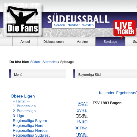
Norden
|
Nordost
|
Westen
Aktuell
Diskussionen
Vereine
Spieltage
St
Du bist hier:
Süden
|
Startseite
» Spieltage
Menü
Bayernliga Süd
Kalender
Ergebnisse/
Obere Ligen
-- Herren --
TSV 1883 Bogen
FCAff
1. Bundesliga
SVRai
2. Bundesliga
3. Liga
TSVBo
Regionalliga Bayern
FCIsm
Regionalliga Nord
BCFWo
Regionalliga Nordost
1FCSo
Regionalliga Südwest