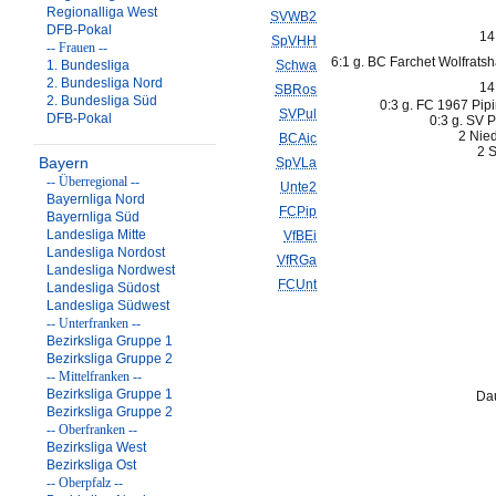
Regionalliga West
SVWB2
DFB-Pokal
14
SpVHH
-- Frauen --
6:1 g. BC Farchet Wolfrats
1. Bundesliga
Schwa
2. Bundesliga Nord
14
SBRos
2. Bundesliga Süd
0:3 g. FC 1967 Pipi
SVPul
DFB-Pokal
0:3 g. SV P
2 Nie
BCAic
2 S
Bayern
SpVLa
-- Überregional --
Unte2
Bayernliga Nord
FCPip
Bayernliga Süd
Landesliga Mitte
VfBEi
Landesliga Nordost
VfRGa
Landesliga Nordwest
FCUnt
Landesliga Südost
Landesliga Südwest
-- Unterfranken --
Bezirksliga Gruppe 1
Bezirksliga Gruppe 2
-- Mittelfranken --
Bezirksliga Gruppe 1
Dau
Bezirksliga Gruppe 2
-- Oberfranken --
Bezirksliga West
Bezirksliga Ost
-- Oberpfalz --