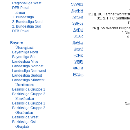
Regionalliga West
SVWB2
DFB-Pokal
SpVHH
-- Frauen --
3:1 g. BC Farchet Wolfrat
1. Bundesliga
Schwa
3:1 g. 1. FC Sonthof
2. Bundesliga Nord
1
SBRos
2. Bundesliga Süd
1:6 g. SV Wacker Burgha
SVPul
DFB-Pokal
1 Ni
BCAic
4 
Bayern
SpVLa
-- Überregional --
Unte2
Bayernliga Nord
FCPip
Bayernliga Süd
Landesliga Mitte
VfBEi
Landesliga Nordost
VfRGa
Landesliga Nordwest
FCUnt
Landesliga Südost
Landesliga Südwest
-- Unterfranken --
Bezirksliga Gruppe 1
Bezirksliga Gruppe 2
-- Mittelfranken --
Bezirksliga Gruppe 1
Dau
Bezirksliga Gruppe 2
-- Oberfranken --
Bezirksliga West
Bezirksliga Ost
-- Oberpfalz --