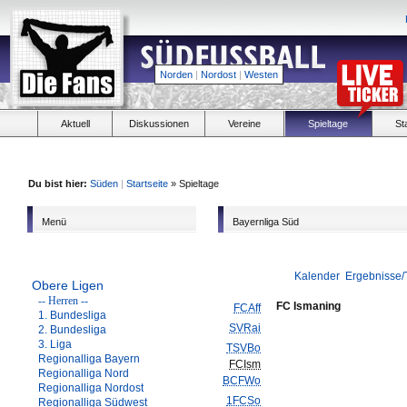
Norden
|
Nordost
|
Westen
Aktuell
Diskussionen
Vereine
Spieltage
St
Du bist hier:
Süden
|
Startseite
» Spieltage
Menü
Bayernliga Süd
Kalender
Ergebnisse/
Obere Ligen
-- Herren --
FC Ismaning
FCAff
1. Bundesliga
SVRai
2. Bundesliga
3. Liga
TSVBo
Regionalliga Bayern
FCIsm
Regionalliga Nord
BCFWo
Regionalliga Nordost
1FCSo
Regionalliga Südwest