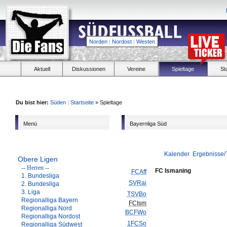
Norden
|
Nordost
|
Westen
Aktuell
Diskussionen
Vereine
Spieltage
St
Du bist hier:
Süden
|
Startseite
» Spieltage
Menü
Bayernliga Süd
Kalender
Ergebnisse/
Obere Ligen
-- Herren --
FC Ismaning
FCAff
1. Bundesliga
SVRai
2. Bundesliga
3. Liga
TSVBo
Regionalliga Bayern
FCIsm
Regionalliga Nord
BCFWo
Regionalliga Nordost
1FCSo
Regionalliga Südwest