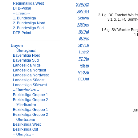
Regionalliga West
SVWB2
DFB-Pokal
SpVHH
-- Frauen --
3:1 g. BC Farchet Wolf
1. Bundesliga
Schwa
3:1 g. 1. FC Sont
2. Bundesliga Nord
SBRos
2. Bundesliga Süd
1:6 g. SV Wacker Burg
SVPul
DFB-Pokal
1 
BCAic
Bayern
SpVLa
-- Überregional --
Unte2
Bayernliga Nord
FCPip
Bayernliga Süd
Landesliga Mitte
VfBEi
Landesliga Nordost
VfRGa
Landesliga Nordwest
FCUnt
Landesliga Südost
Landesliga Südwest
-- Unterfranken --
Bezirksliga Gruppe 1
Bezirksliga Gruppe 2
-- Mittelfranken --
Bezirksliga Gruppe 1
Dau
Bezirksliga Gruppe 2
-- Oberfranken --
Bezirksliga West
Bezirksliga Ost
-- Oberpfalz --