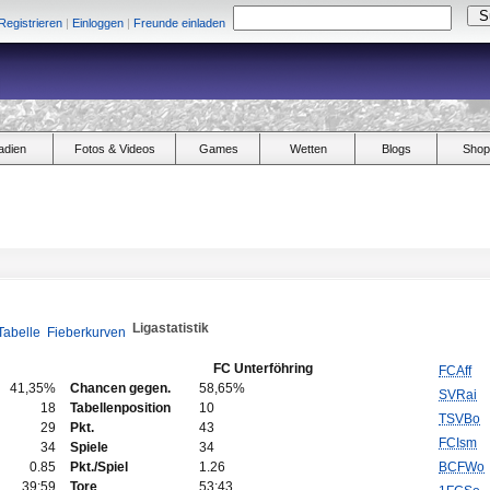
Registrieren
|
Einloggen
|
Freunde einladen
adien
Fotos & Videos
Games
Wetten
Blogs
Shop
Ligastatistik
Tabelle
Fieberkurven
FC Unterföhring
FCAff
41,35%
Chancen gegen.
58,65%
SVRai
18
Tabellenposition
10
TSVBo
29
Pkt.
43
FCIsm
34
Spiele
34
0.85
Pkt./Spiel
1.26
BCFWo
39:59
Tore
53:43