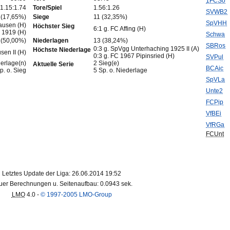
1FCSo
1.15:1.74
Tore/Spiel
1.56:1.26
SVWB2
 (17,65%)
Siege
11 (32,35%)
SpVHH
hausen (H)
Höchster Sieg
6:1 g. FC Affing (H)
n 1919 (H)
Schwa
 (50,00%)
Niederlagen
13 (38,24%)
SBRos
0:3 g. SpVgg Unterhaching 1925 II (A)
Höchste Niederlage
sen II (H)
0:3 g. FC 1967 Pipinsried (H)
SVPul
erlage(n)
2 Sieg(e)
Aktuelle Serie
BCAic
p. o. Sieg
5 Sp. o. Niederlage
SpVLa
Unte2
FCPip
VfBEi
VfRGa
FCUnt
Letztes Update der Liga: 26.06.2014 19:52
er Berechnungen u. Seitenaufbau: 0.0943 sek.
LMO
4.0 -
© 1997-2005 LMO-Group