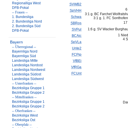
Regionalliga West
SVWB2
DFB-Pokal
6
SpVHH
-- Frauen --
3:1 g. BC Farchet Wolfrats
1. Bundesliga
Schwa
3:1 g. 1. FC Sonthofe
2. Bundesliga Nord
17
SBRos
2. Bundesliga Süd
1:6 g. SV Wacker Burghau
SVPul
DFB-Pokal
1 Nied
BCAic
4 S
Bayern
SpVLa
-- Überregional --
Unte2
Bayernliga Nord
FCPip
Bayernliga Süd
Landesliga Mitte
VfBEi
Landesliga Nordost
VfRGa
Landesliga Nordwest
FCUnt
Landesliga Südost
Landesliga Südwest
-- Unterfranken --
Bezirksliga Gruppe 1
Bezirksliga Gruppe 2
-- Mittelfranken --
Bezirksliga Gruppe 1
Dau
Bezirksliga Gruppe 2
-- Oberfranken --
Bezirksliga West
Bezirksliga Ost
-- Oberpfalz --