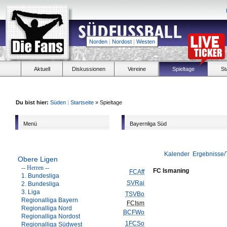
Norden
|
Nordost
|
Westen
Aktuell
Diskussionen
Vereine
Spieltage
St
Du bist hier:
Süden
|
Startseite
» Spieltage
Menü
Bayernliga Süd
Kalender
Ergebnisse/
Obere Ligen
-- Herren --
FC Ismaning
FCAff
1. Bundesliga
SVRai
2. Bundesliga
3. Liga
TSVBo
Regionalliga Bayern
FCIsm
Regionalliga Nord
BCFWo
Regionalliga Nordost
1FCSo
Regionalliga Südwest