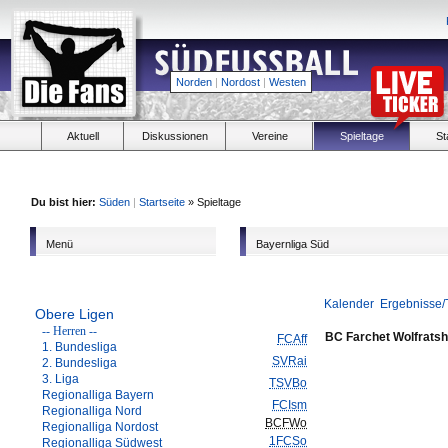
Norden
|
Nordost
|
Westen
Aktuell
Diskussionen
Vereine
Spieltage
St
Du bist hier:
Süden
|
Startseite
» Spieltage
Menü
Bayernliga Süd
Kalender
Ergebnisse/
Obere Ligen
-- Herren --
BC Farchet Wolfrats
FCAff
1. Bundesliga
SVRai
2. Bundesliga
3. Liga
TSVBo
Regionalliga Bayern
FCIsm
Regionalliga Nord
BCFWo
Regionalliga Nordost
1FCSo
Regionalliga Südwest