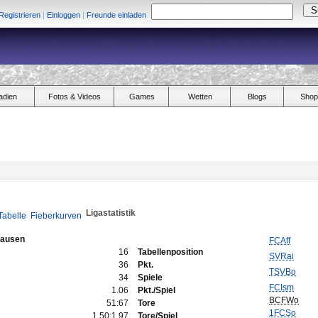
Registrieren
|
Einloggen
|
Freunde einladen
adien
Fotos & Videos
Games
Wetten
Blogs
Shop
Ligastatistik
Tabelle
Fieberkurven
hausen
FCAff
16
Tabellenposition
SVRai
36
Pkt.
TSVBo
34
Spiele
FCIsm
1.06
Pkt./Spiel
BCFWo
51:67
Tore
1FCSo
1.50:1.97
Tore/Spiel