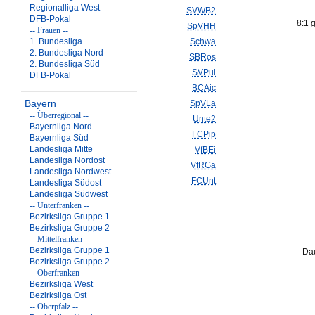
Regionalliga West
SVWB2
DFB-Pokal
8:1 
SpVHH
-- Frauen --
1. Bundesliga
Schwa
2. Bundesliga Nord
SBRos
2. Bundesliga Süd
SVPul
DFB-Pokal
BCAic
Bayern
SpVLa
-- Überregional --
Unte2
Bayernliga Nord
FCPip
Bayernliga Süd
Landesliga Mitte
VfBEi
Landesliga Nordost
VfRGa
Landesliga Nordwest
FCUnt
Landesliga Südost
Landesliga Südwest
-- Unterfranken --
Bezirksliga Gruppe 1
Bezirksliga Gruppe 2
-- Mittelfranken --
Bezirksliga Gruppe 1
Dau
Bezirksliga Gruppe 2
-- Oberfranken --
Bezirksliga West
Bezirksliga Ost
-- Oberpfalz --