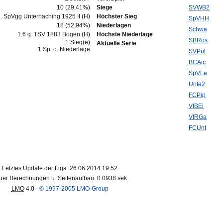
10 (29,41%)
Siege
SVWB2
g. SpVgg Unterhaching 1925 II (H)
Höchster Sieg
SpVHH
18 (52,94%)
Niederlagen
Schwa
1:6 g. TSV 1883 Bogen (H)
Höchste Niederlage
SBRos
1 Sieg(e)
Aktuelle Serie
1 Sp. o. Niederlage
SVPul
BCAic
SpVLa
Unte2
FCPip
VfBEi
VfRGa
FCUnt
Letztes Update der Liga: 26.06.2014 19:52
er Berechnungen u. Seitenaufbau: 0.0938 sek.
LMO
4.0 -
© 1997-2005 LMO-Group