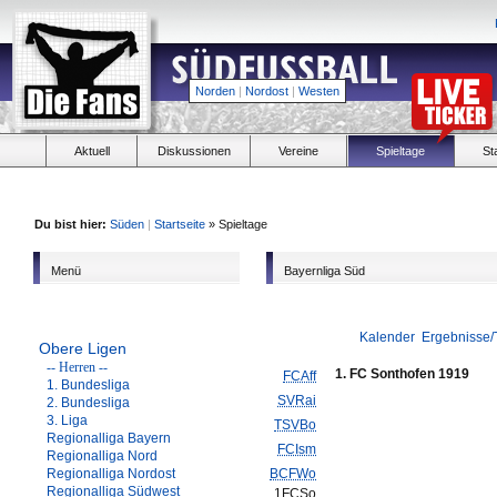
Norden
|
Nordost
|
Westen
Aktuell
Diskussionen
Vereine
Spieltage
St
Du bist hier:
Süden
|
Startseite
» Spieltage
Menü
Bayernliga Süd
Kalender
Ergebnisse/
Obere Ligen
-- Herren --
1. FC Sonthofen 1919
FCAff
1. Bundesliga
SVRai
2. Bundesliga
3. Liga
TSVBo
Regionalliga Bayern
FCIsm
Regionalliga Nord
Regionalliga Nordost
BCFWo
Regionalliga Südwest
1FCSo