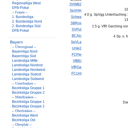
Regionalliga West
SVWB2
DFB-Pokal
10
SpVHH
-- Frauen --
4:0 g. SpVgg Unterhaching 1
1. Bundesliga
Schwa
13
2. Bundesliga Nord
SBRos
2. Bundesliga Süd
1:5 g. VfR Garching vo
SVPul
DFB-Pokal
BCAic
4 Sp. o. 
Bayern
SpVLa
-- Überregional --
Unte2
Bayernliga Nord
FCPip
Bayernliga Süd
Landesliga Mitte
VfBEi
Landesliga Nordost
VfRGa
Landesliga Nordwest
FCUnt
Landesliga Südost
Landesliga Südwest
-- Unterfranken --
Bezirksliga Gruppe 1
Bezirksliga Gruppe 2
-- Mittelfranken --
Bezirksliga Gruppe 1
Dau
Bezirksliga Gruppe 2
-- Oberfranken --
Bezirksliga West
Bezirksliga Ost
-- Oberpfalz --