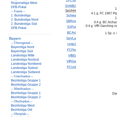
1FCSo
Regionalliga West
SVWB2
DFB-Pokal
1
SpVHH
-- Frauen --
4:1 g. FC 1967 Pip
1. Bundesliga
Schwa
1
2. Bundesliga Nord
SBRos
0:4 g. BC Aicha
2. Bundesliga Süd
0:4 g. VfR Garching v
SVPul
DFB-Pokal
BCAic
1 Sp. o.
Bayern
SpVLa
-- Überregional --
Unte2
Bayernliga Nord
FCPip
Bayernliga Süd
Landesliga Mitte
VfBEi
Landesliga Nordost
VfRGa
Landesliga Nordwest
FCUnt
Landesliga Südost
Landesliga Südwest
-- Unterfranken --
Bezirksliga Gruppe 1
Bezirksliga Gruppe 2
-- Mittelfranken --
Bezirksliga Gruppe 1
Dau
Bezirksliga Gruppe 2
-- Oberfranken --
Bezirksliga West
Bezirksliga Ost
-- Oberpfalz --