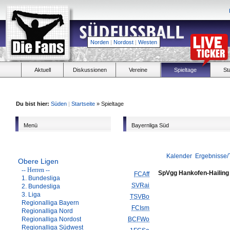
Norden
|
Nordost
|
Westen
Aktuell
Diskussionen
Vereine
Spieltage
St
Du bist hier:
Süden
|
Startseite
» Spieltage
Menü
Bayernliga Süd
Kalender
Ergebnisse/
Obere Ligen
-- Herren --
SpVgg Hankofen-Hailing
FCAff
1. Bundesliga
SVRai
2. Bundesliga
3. Liga
TSVBo
Regionalliga Bayern
FCIsm
Regionalliga Nord
Regionalliga Nordost
BCFWo
Regionalliga Südwest