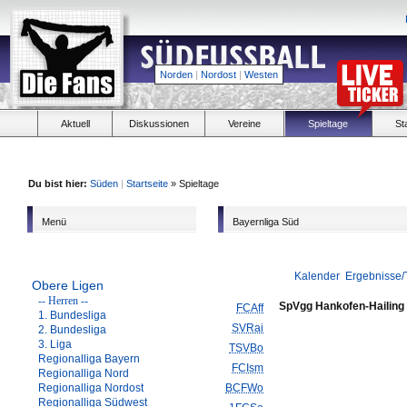
Norden
|
Nordost
|
Westen
Aktuell
Diskussionen
Vereine
Spieltage
St
Du bist hier:
Süden
|
Startseite
» Spieltage
Menü
Bayernliga Süd
Kalender
Ergebnisse/
Obere Ligen
-- Herren --
SpVgg Hankofen-Hailing
FCAff
1. Bundesliga
SVRai
2. Bundesliga
3. Liga
TSVBo
Regionalliga Bayern
FCIsm
Regionalliga Nord
Regionalliga Nordost
BCFWo
Regionalliga Südwest