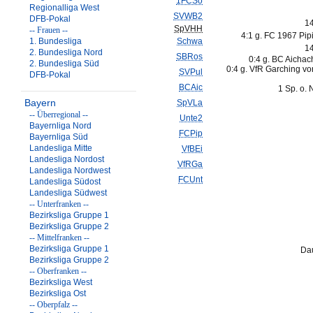
1FCSo
Regionalliga West
SVWB2
DFB-Pokal
1
SpVHH
-- Frauen --
4:1 g. FC 1967 Pip
1. Bundesliga
Schwa
1
2. Bundesliga Nord
SBRos
0:4 g. BC Aichac
2. Bundesliga Süd
0:4 g. VfR Garching vo
SVPul
DFB-Pokal
BCAic
1 Sp. o. 
Bayern
SpVLa
-- Überregional --
Unte2
Bayernliga Nord
FCPip
Bayernliga Süd
Landesliga Mitte
VfBEi
Landesliga Nordost
VfRGa
Landesliga Nordwest
FCUnt
Landesliga Südost
Landesliga Südwest
-- Unterfranken --
Bezirksliga Gruppe 1
Bezirksliga Gruppe 2
-- Mittelfranken --
Bezirksliga Gruppe 1
Dau
Bezirksliga Gruppe 2
-- Oberfranken --
Bezirksliga West
Bezirksliga Ost
-- Oberpfalz --