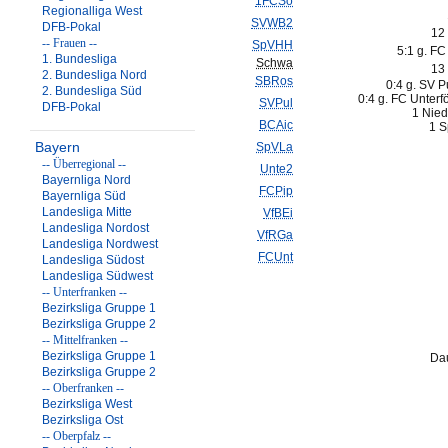
1FCSo
Regionalliga West
SVWB2
DFB-Pokal
12
-- Frauen --
SpVHH
5:1 g. FC 
1. Bundesliga
Schwa
13
2. Bundesliga Nord
SBRos
0:4 g. SV P
2. Bundesliga Süd
0:4 g. FC Unterf
SVPul
DFB-Pokal
1 Nied
BCAic
1 S
Bayern
SpVLa
-- Überregional --
Unte2
Bayernliga Nord
FCPip
Bayernliga Süd
Landesliga Mitte
VfBEi
Landesliga Nordost
VfRGa
Landesliga Nordwest
FCUnt
Landesliga Südost
Landesliga Südwest
-- Unterfranken --
Bezirksliga Gruppe 1
Bezirksliga Gruppe 2
-- Mittelfranken --
Bezirksliga Gruppe 1
Da
Bezirksliga Gruppe 2
-- Oberfranken --
Bezirksliga West
Bezirksliga Ost
-- Oberpfalz --