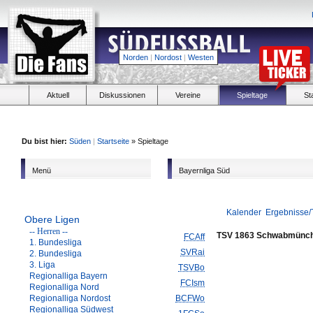
Norden
|
Nordost
|
Westen
Aktuell
Diskussionen
Vereine
Spieltage
St
Du bist hier:
Süden
|
Startseite
» Spieltage
Menü
Bayernliga Süd
Kalender
Ergebnisse/
Obere Ligen
-- Herren --
TSV 1863 Schwabmünc
FCAff
1. Bundesliga
SVRai
2. Bundesliga
3. Liga
TSVBo
Regionalliga Bayern
FCIsm
Regionalliga Nord
Regionalliga Nordost
BCFWo
Regionalliga Südwest