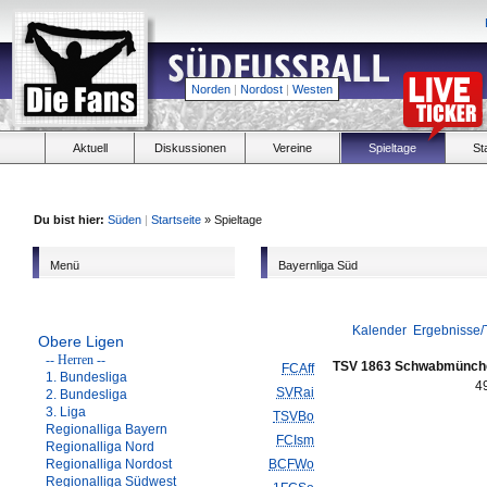
Norden
|
Nordost
|
Westen
Aktuell
Diskussionen
Vereine
Spieltage
St
Du bist hier:
Süden
|
Startseite
» Spieltage
Menü
Bayernliga Süd
Kalender
Ergebnisse/
Obere Ligen
-- Herren --
TSV 1863 Schwabmünch
FCAff
1. Bundesliga
4
SVRai
2. Bundesliga
3. Liga
TSVBo
Regionalliga Bayern
FCIsm
Regionalliga Nord
Regionalliga Nordost
BCFWo
Regionalliga Südwest