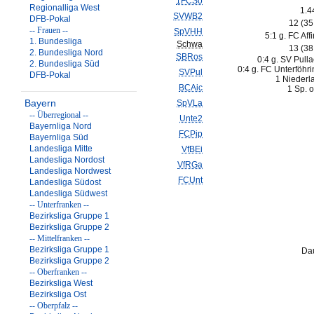
1FCSo
Regionalliga West
1.4
SVWB2
DFB-Pokal
12 (3
-- Frauen --
SpVHH
5:1 g. FC Aff
1. Bundesliga
Schwa
13 (3
2. Bundesliga Nord
SBRos
0:4 g. SV Pulla
2. Bundesliga Süd
0:4 g. FC Unterföhri
SVPul
DFB-Pokal
1 Niederl
BCAic
1 Sp. o
Bayern
SpVLa
-- Überregional --
Unte2
Bayernliga Nord
FCPip
Bayernliga Süd
Landesliga Mitte
VfBEi
Landesliga Nordost
VfRGa
Landesliga Nordwest
FCUnt
Landesliga Südost
Landesliga Südwest
-- Unterfranken --
Bezirksliga Gruppe 1
Bezirksliga Gruppe 2
-- Mittelfranken --
Bezirksliga Gruppe 1
Dau
Bezirksliga Gruppe 2
-- Oberfranken --
Bezirksliga West
Bezirksliga Ost
-- Oberpfalz --