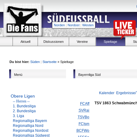
Norden
|
Nordost
|
Westen
Aktuell
Diskussionen
Vereine
Spieltage
St
Du bist hier:
Süden
|
Startseite
» Spieltage
Menü
Bayernliga Süd
Kalender
Ergebnisse/
Obere Ligen
-- Herren --
TSV 1863 Schwabmünc
FCAff
1. Bundesliga
SVRai
2. Bundesliga
3. Liga
TSVBo
Regionalliga Bayern
FCIsm
Regionalliga Nord
Regionalliga Nordost
BCFWo
Regionalliga Südwest