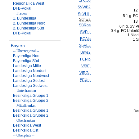
1FCSo
Regionalliga West
SVWB2
DFB-Pokal
12
-- Frauen --
SpVHH
5:1 g. FC 
1. Bundesliga
Schwa
13
2. Bundesliga Nord
SBRos
0:4 g. SV P
2. Bundesliga Süd
0:4 g. FC Unterf
SVPul
DFB-Pokal
1 Nied
BCAic
1 S
Bayern
SpVLa
-- Überregional --
Unte2
Bayernliga Nord
FCPip
Bayernliga Süd
Landesliga Mitte
VfBEi
Landesliga Nordost
VfRGa
Landesliga Nordwest
FCUnt
Landesliga Südost
Landesliga Südwest
-- Unterfranken --
Bezirksliga Gruppe 1
Bezirksliga Gruppe 2
-- Mittelfranken --
Bezirksliga Gruppe 1
Dau
Bezirksliga Gruppe 2
-- Oberfranken --
Bezirksliga West
Bezirksliga Ost
-- Oberpfalz --