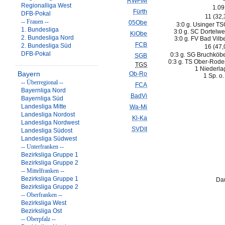
RWFfM
Regionalliga West
1.09
Fürth
DFB-Pokal
11 (32
-- Frauen --
05Obe
3:0 g. Usinger TS
1. Bundesliga
3:0 g. SC Dortelwei
KiObe
2. Bundesliga Nord
3:0 g. FV Bad Vilbe
FCB
2. Bundesliga Süd
16 (47
DFB-Pokal
0:3 g. SG Bruchköbe
SGB
0:3 g. TS Ober-Rode
TGS
1 Niederla
Bayern
Ob-Ro
1 Sp. o.
-- Überregional --
FCA
Bayernliga Nord
BadVi
Bayernliga Süd
Landesliga Mitte
Wa-Mi
Landesliga Nordost
Kl-Ka
Landesliga Nordwest
SVDII
Landesliga Südost
Landesliga Südwest
-- Unterfranken --
Bezirksliga Gruppe 1
Bezirksliga Gruppe 2
-- Mittelfranken --
Bezirksliga Gruppe 1
Dau
Bezirksliga Gruppe 2
-- Oberfranken --
Bezirksliga West
Bezirksliga Ost
-- Oberpfalz --