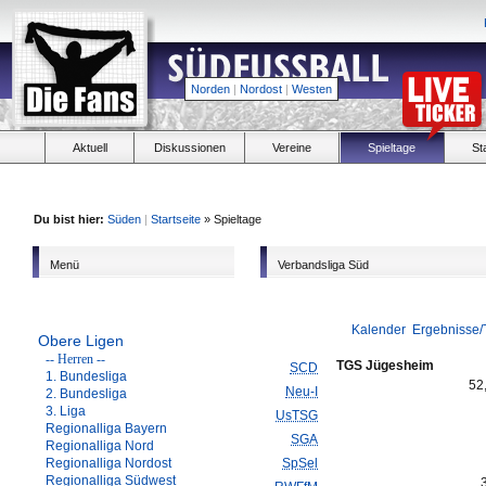
Norden
|
Nordost
|
Westen
Aktuell
Diskussionen
Vereine
Spieltage
St
Du bist hier:
Süden
|
Startseite
» Spieltage
Menü
Verbandsliga Süd
Kalender
Ergebnisse/
Obere Ligen
-- Herren --
TGS Jügesheim
SCD
1. Bundesliga
52
Neu-I
2. Bundesliga
3. Liga
UsTSG
Regionalliga Bayern
SGA
Regionalliga Nord
Regionalliga Nordost
SpSel
Regionalliga Südwest