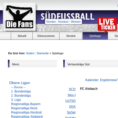
Norden
|
Nordost
|
Westen
Aktuell
Diskussionen
Vereine
Spieltage
St
Du bist hier:
Süden
|
Startseite
» Spieltage
Menü
Verbandsliga Süd
Kalender
Ergebnisse/
Obere Ligen
-- Herren --
FC Alsbach
SCD
1. Bundesliga
Neu-I
2. Bundesliga
3. Liga
UsTSG
Regionalliga Bayern
SGA
Regionalliga Nord
Regionalliga Nordost
SpSel
Regionalliga Südwest