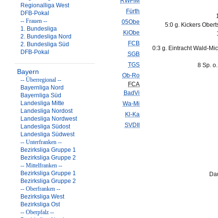
RWFfM
Regionalliga West
Fürth
DFB-Pokal
-- Frauen --
05Obe
5:0 g. Kickers Ober
1. Bundesliga
KiObe
2. Bundesliga Nord
FCB
2. Bundesliga Süd
0:3 g. Eintracht Wald-Mi
DFB-Pokal
SGB
TGS
8 Sp. o
Bayern
Ob-Ro
-- Überregional --
FCA
Bayernliga Nord
BadVi
Bayernliga Süd
Landesliga Mitte
Wa-Mi
Landesliga Nordost
Kl-Ka
Landesliga Nordwest
SVDII
Landesliga Südost
Landesliga Südwest
-- Unterfranken --
Bezirksliga Gruppe 1
Bezirksliga Gruppe 2
-- Mittelfranken --
Bezirksliga Gruppe 1
Dau
Bezirksliga Gruppe 2
-- Oberfranken --
Bezirksliga West
Bezirksliga Ost
-- Oberpfalz --